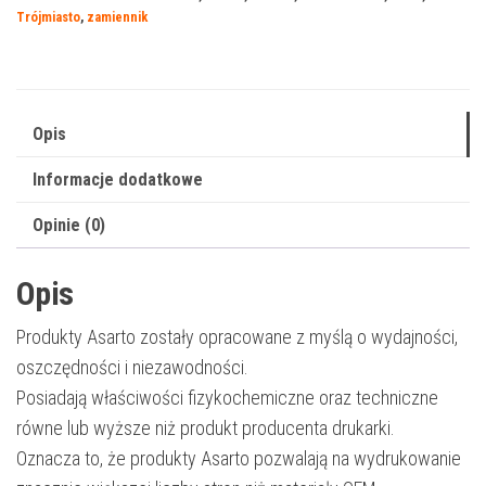
59X
Trójmiasto
,
zamiennik
|
CF259X
|
10000
Opis
str.
Informacje dodatkowe
|
black
Opinie (0)
|
bez
Opis
chipa
Produkty Asarto zostały opracowane z myślą o wydajności,
oszczędności i niezawodności.
Posiadają właściwości fizykochemiczne oraz techniczne
równe lub wyższe niż produkt producenta drukarki.
Oznacza to, że produkty Asarto pozwalają na wydrukowanie