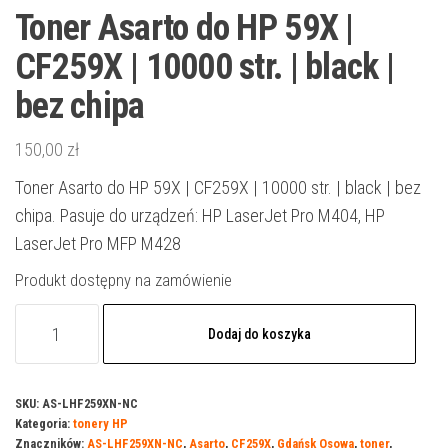
Toner Asarto do HP 59X |
CF259X | 10000 str. | black |
bez chipa
150,00
zł
Toner Asarto do HP 59X | CF259X | 10000 str. | black | bez
chipa. Pasuje do urządzeń: HP LaserJet Pro M404, HP
LaserJet Pro MFP M428
Produkt dostępny na zamówienie
ilość
Dodaj do koszyka
Toner
Asarto
do
SKU:
AS-LHF259XN-NC
Kategoria:
tonery HP
HP
Znaczników:
AS-LHF259XN-NC
,
Asarto
,
CF259X
,
Gdańsk Osowa
,
toner
,