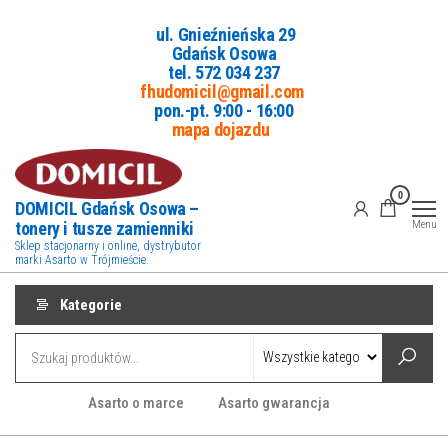
Przejdź
ul. Gnieźnieńska 29
do
Gdańsk Osowa
treści
tel. 5
72 034 237
fhudomicil@gmail.com
pon.-pt. 9:00 - 16:00
mapa dojazdu
0
DOMICIL Gdańsk Osowa –
tonery i tusze zamienniki
Menu
Sklep stacjonarny i online, dystrybutor
marki Asarto w Trójmieście.
Kategorie
Asarto o marce
Asarto gwarancja