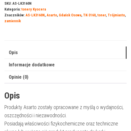
do
SKU:
AS-LK3160N
Kategoria:
tonery Kyocera
Kyocera
Znaczników:
AS-LK3160N
,
Asarto
,
Gdańsk Osowa
,
TK-3160
,
toner
,
Trójmiasto
,
3160N
zamiennik
|
TK-
3160
|
Opis
12500
Informacje dodatkowe
str.
|
Opinie (0)
black
Opis
Produkty Asarto zostały opracowane z myślą o wydajności,
oszczędności i niezawodności.
Posiadają właściwości fizykochemiczne oraz techniczne