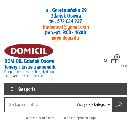
Przejdź
ul. Gnieźnieńska 29
do
Gdańsk Osowa
treści
tel. 5
72 034 237
fhudomicil@gmail.com
pon.-pt. 9:00 - 16:00
mapa dojazdu
0
DOMICIL Gdańsk Osowa –
tonery i tusze zamienniki
Menu
Sklep stacjonarny i online, dystrybutor
marki Asarto w Trójmieście.
Kategorie
Asarto o marce
Asarto gwarancja