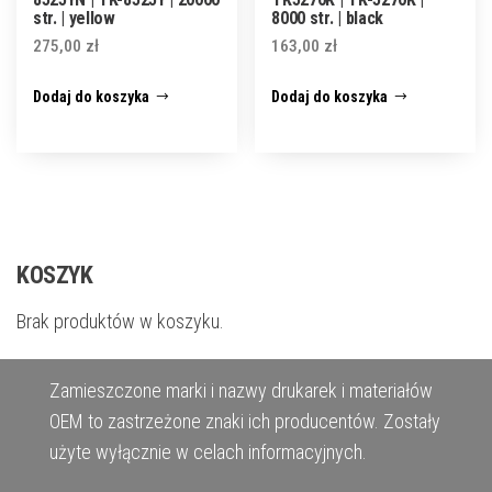
str. | yellow
8000 str. | black
275,00
zł
163,00
zł
Dodaj do koszyka
Dodaj do koszyka
KOSZYK
Brak produktów w koszyku.
Zamieszczone marki i nazwy drukarek i materiałów
OEM to zastrzeżone znaki ich producentów. Zostały
użyte wyłącznie w celach informacyjnych.