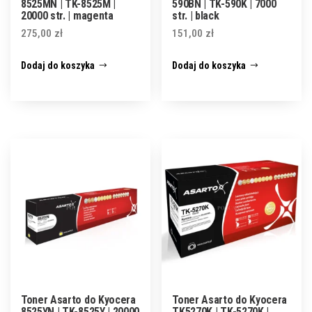
8525MN | TK-8525M |
590BN | TK-590K | 7000
20000 str. | magenta
str. | black
275,00
zł
151,00
zł
Dodaj do koszyka
Dodaj do koszyka
Toner Asarto do Kyocera
Toner Asarto do Kyocera
8525YN | TK-8525Y | 20000
TK5270K | TK-5270K |