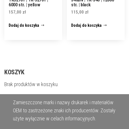
6000 str. | yellow
str. | black
157,00
zł
115,00
zł
Dodaj do koszyka
Dodaj do koszyka
KOSZYK
Brak produktów w koszyku.
Zamieszczone marki i nazwy drukarek i materiałów
OEM to zastrzeżone znaki ich producentów. Zostały
użyte wyłącznie w celach informacyjnych.