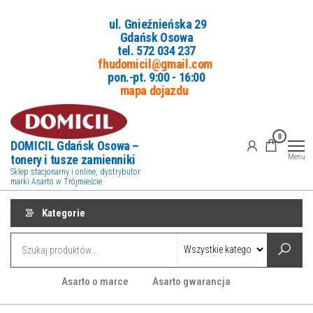
Przejdź
ul. Gnieźnieńska 29
do
Gdańsk Osowa
treści
tel. 5
72 034 237
fhudomicil@gmail.com
pon.-pt. 9:00 - 16:00
mapa dojazdu
0
DOMICIL Gdańsk Osowa –
tonery i tusze zamienniki
Menu
Sklep stacjonarny i online, dystrybutor
marki Asarto w Trójmieście.
Kategorie
Asarto o marce
Asarto gwarancja