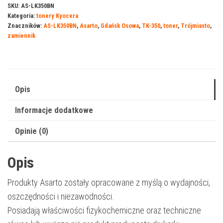
do
SKU:
AS-LK350BN
Kategoria:
tonery Kyocera
Kyocera
Znaczników:
AS-LK350BN
,
Asarto
,
Gdańsk Osowa
,
TK-350
,
toner
,
Trójmiasto
,
350BN
zamiennik
|
TK-
350
|
Opis
15000
Informacje dodatkowe
str.
|
Opinie (0)
black
Opis
Produkty Asarto zostały opracowane z myślą o wydajności,
oszczędności i niezawodności.
Posiadają właściwości fizykochemiczne oraz techniczne