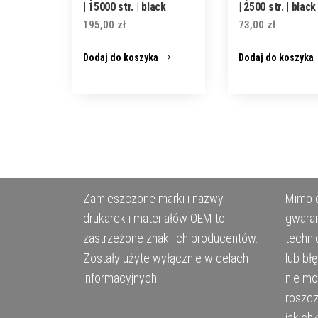
| 15000 str. | black
| 2500 str. | black
195,00
zł
73,00
zł
Dodaj do koszyka
Dodaj do koszyka
Zamieszczone marki i nazwy
Mimo d
drukarek i materiałów OEM to
gwaran
zastrzeżone znaki ich producentów.
techni
Zostały użyte wyłącznie w celach
lub bł
informacyjnych.
nie m
roszcz
jakich