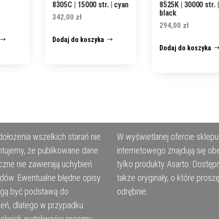
8305C | 15000 str. | cyan
8525K | 30000 str. |
black
342,00
zł
294,00
zł
Dodaj do koszyka
Dodaj do koszyka
ołożenia wszelkich starań nie
W wyświetlanej ofercie sklepu
tujemy, że publikowane dane
internetowego znajdują się ob
czne nie zawierają uchybień
tylko produkty Asarto. Dostęp
ędów. Ewentualne błędne opisy
także oryginały, o które prosz
ogą być podstawą do
odrębnie.
eń, dlatego w przypadku
kolwiek wątpliwości prosimy