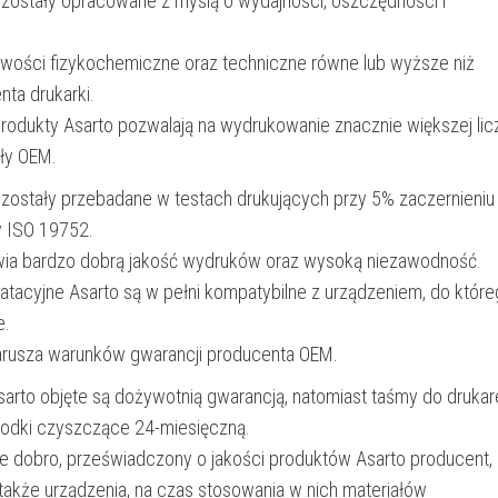
 zostały opracowane z myślą o wydajności, oszczędności i
iwości fizykochemiczne oraz techniczne równe lub wyższe niż
nta drukarki.
produkty Asarto pozwalają na wydrukowanie znacznie większej lic
ały OEM.
 zostały przebadane w testach drukujących przy 5% zaczernieniu
y ISO 19752.
wia bardzo dobrą jakość wydruków oraz wysoką niezawodność.
oatacyjne Asarto są w pełni kompatybilne z urządzeniem, do któr
e.
narusza warunków gwarancji producenta OEM.
Asarto objęte są dożywotnią gwarancją, natomiast taśmy do drukar
rodki czyszczące 24-miesięczną.
e dobro, przeświadczony o jakości produktów Asarto producent,
 także urządzenia, na czas stosowania w nich materiałów