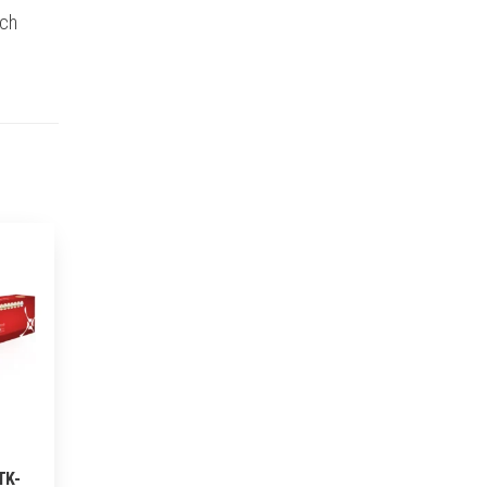
ich
TK-