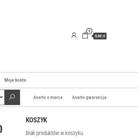
0
0,00 zł
Moje konto
Asarto o marce
Asarto gwarancja
KOSZYK
0
Brak produktów w koszyku.