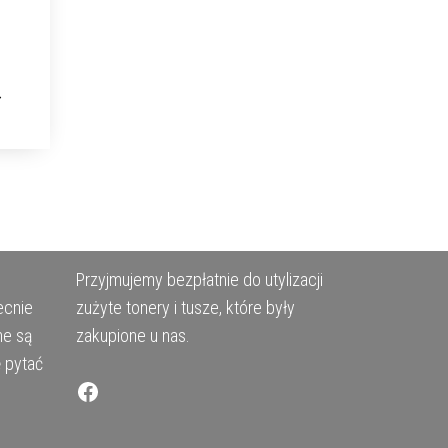
Przyjmujemy bezpłatnie do utylizacji
ecnie
zużyte tonery i tusze, które były
ne są
zakupione u nas.
ę pytać
Facebook