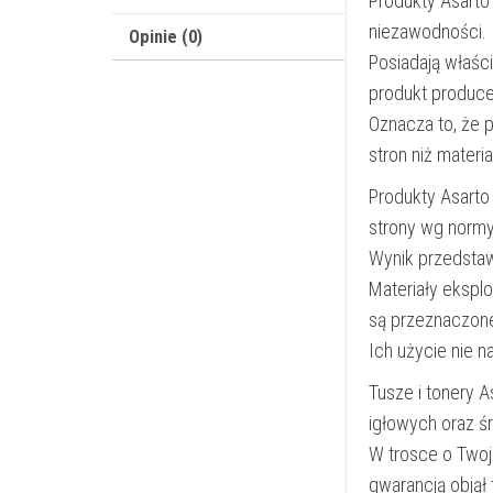
Produkty Asarto
niezawodności.
Opinie (0)
Posiadają właśc
produkt produce
Oznacza to, że 
stron niż materi
Produkty Asarto
strony wg norm
Wynik przedsta
Materiały ekspl
są przeznaczon
Ich użycie nie 
Tusze i tonery 
igłowych oraz ś
W trosce o Twoj
gwarancją objął