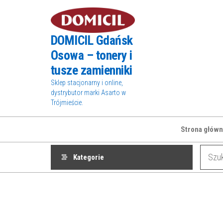
Przejdź
do
treści
DOMICIL Gdańsk
Osowa – tonery i
tusze zamienniki
Sklep stacjonarny i online,
dystrybutor marki Asarto w
Trójmieście.
Strona główn
Kategorie