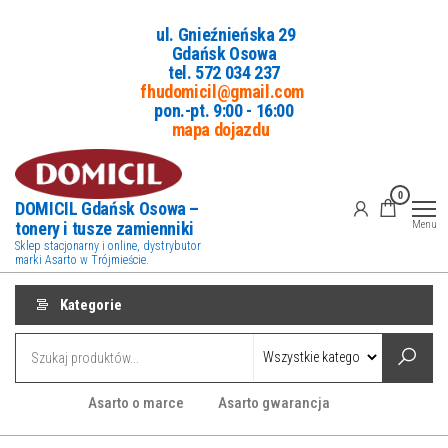
Przejdź
ul. Gnieźnieńska 29
do
Gdańsk Osowa
treści
tel. 5
72 034 237
fhudomicil@gmail.com
pon.-pt. 9:00 - 16:00
mapa dojazdu
0
DOMICIL Gdańsk Osowa –
tonery i tusze zamienniki
Menu
Sklep stacjonarny i online, dystrybutor
marki Asarto w Trójmieście.
Kategorie
Asarto o marce
Asarto gwarancja