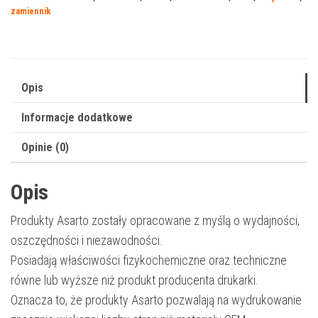
430A
zamiennik
|
12A8425
|
12000
Opis
str.
Informacje dodatkowe
|
black
Opinie (0)
Opis
Produkty Asarto zostały opracowane z myślą o wydajności,
oszczędności i niezawodności.
Posiadają właściwości fizykochemiczne oraz techniczne
równe lub wyższe niż produkt producenta drukarki.
Oznacza to, że produkty Asarto pozwalają na wydrukowanie