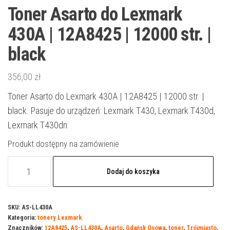
Toner Asarto do Lexmark
430A | 12A8425 | 12000 str. |
black
356,00
zł
Toner Asarto do Lexmark 430A | 12A8425 | 12000 str. |
black. Pasuje do urządzeń: Lexmark T430, Lexmark T430d,
Lexmark T430dn
Produkt dostępny na zamówienie
ilość
Dodaj do koszyka
Toner
Asarto
do
SKU:
AS-LL430A
Kategoria:
tonery Lexmark
Lexmark
Znaczników:
12A8425
,
AS-LL430A
,
Asarto
,
Gdańsk Osowa
,
toner
,
Trójmiasto
,