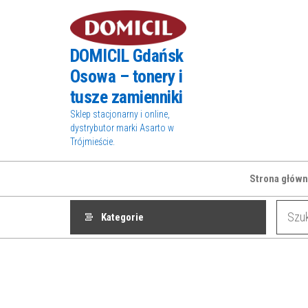
Przejdź
do
treści
DOMICIL Gdańsk
Osowa – tonery i
tusze zamienniki
Sklep stacjonarny i online,
dystrybutor marki Asarto w
Trójmieście.
Strona główn
Kategorie