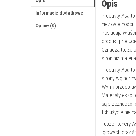
Opis
Opis
Informacje dodatkowe
Produkty Asarto
niezawodności.
Opinie (0)
Posiadają właśc
produkt produce
Oznacza to, że 
stron niż materi
Produkty Asarto
strony wg norm
Wynik przedsta
Materiały ekspl
są przeznaczon
Ich użycie nie 
Tusze i tonery 
igłowych oraz ś