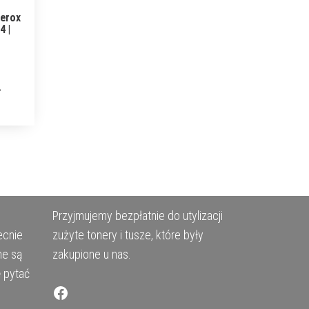
Xerox
4 |
Przyjmujemy bezpłatnie do utylizacji
ecnie
zużyte tonery i tusze, które były
ne są
zakupione u nas.
ę pytać
Facebook