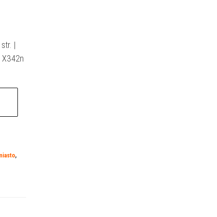
tr. |
k X342n
miasto
,