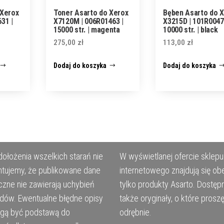
 Xerox
Toner Asarto do Xerox
Bęben Asarto do 
31 |
X7120M | 006R01463 |
X3215D | 101R0047
15000 str. | magenta
10000 str. | black
275,00
zł
113,00
zł
Dodaj do koszyka
Dodaj do koszyka
ołożenia wszelkich starań nie
W wyświetlanej ofercie sklepu
tujemy, że publikowane dane
internetowego znajdują się ob
czne nie zawierają uchybień
tylko produkty Asarto. Dostęp
ędów. Ewentualne błędne opisy
także oryginały, o które prosz
ogą być podstawą do
odrębnie.