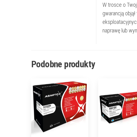
W trosce o Twoj
gwarancją objął
eksploatacyjnyc
naprawę lub wym
Podobne produkty