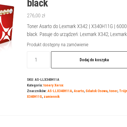
black
276,00
zł
Toner Asarto do Lexmark X342 | X340H11G | 6000 s
black. Pasuje do urządzeń: Lexmark X342, Lexmar
Produkt dostępny na zamówienie
ilość
Dodaj do koszyka
Toner
Asarto
do
SKU:
AS-LLX340H11A
Kategoria:
tonery Xerox
Lexmark
Znaczników:
AS-LLX340H11A
,
Asarto
,
Gdańsk Osowa
,
toner
,
Trój
X342
X340H11G
,
zamiennik
|
X340H11G
|
6000