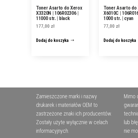
Toner Asarto do Xerox
Toner Asarto do
X3320N | 106R02306 |
X6010C | 106R016
11000 str. | black
1000 str. | cyan
177,00
zł
77,00
zł
Dodaj do koszyka
Dodaj do koszyka
Zamieszczone marki i nazwy
Mimo d
drukarek i materiałów OEM to
gwaran
zastrzeżone znaki ich producentów.
techni
Zostały użyte wyłącznie w celach
lub bł
informacyjnych.
nie m