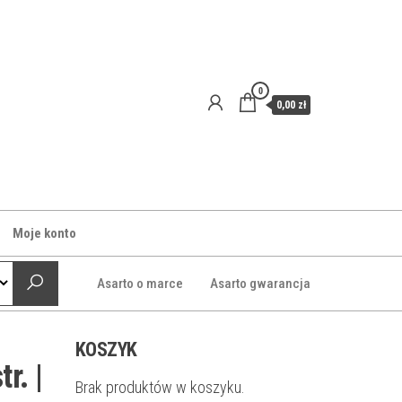
0
0,00 zł
Moje konto
Asarto o marce
Asarto gwarancja
KOSZYK
r. |
Brak produktów w koszyku.