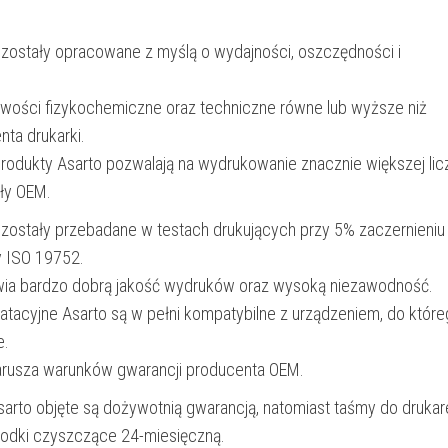
str.
 zostały opracowane z myślą o wydajności, oszczędności i
|
black
iwości fizykochemiczne oraz techniczne równe lub wyższe niż
nta drukarki.
produkty Asarto pozwalają na wydrukowanie znacznie większej lic
ały OEM.
 zostały przebadane w testach drukujących przy 5% zaczernieniu
y ISO 19752.
wia bardzo dobrą jakość wydruków oraz wysoką niezawodność.
oatacyjne Asarto są w pełni kompatybilne z urządzeniem, do któr
e.
narusza warunków gwarancji producenta OEM.
Asarto objęte są dożywotnią gwarancją, natomiast taśmy do drukar
rodki czyszczące 24-miesięczną.