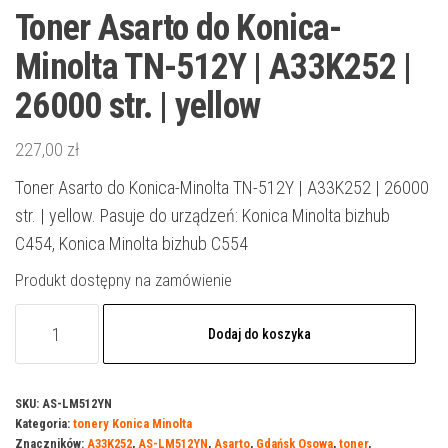
Toner Asarto do Konica-
Minolta TN-512Y | A33K252 |
26000 str. | yellow
227,00
zł
Toner Asarto do Konica-Minolta TN-512Y | A33K252 | 26000
str. | yellow. Pasuje do urządzeń: Konica Minolta bizhub
C454, Konica Minolta bizhub C554
Produkt dostępny na zamówienie
ilość
Dodaj do koszyka
Toner
Asarto
do
SKU:
AS-LM512YN
Kategoria:
tonery Konica Minolta
Konica-
Znaczników:
A33K252
,
AS-LM512YN
,
Asarto
,
Gdańsk Osowa
,
toner
,