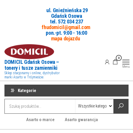
Przejdź
ul. Gnieźnieńska 29
do
Gdańsk Osowa
treści
tel. 5
72 034 237
fhudomicil@gmail.com
pon.-pt. 9:00 - 16:00
mapa dojazdu
0
DOMICIL Gdańsk Osowa –
tonery i tusze zamienniki
Menu
Sklep stacjonarny i online, dystrybutor
marki Asarto w Trójmieście.
Kategorie
Asarto o marce
Asarto gwarancja