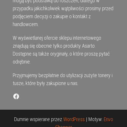
mogą być podstawą do roszczeń, dlatego w
przypadku jakichkolwiek wątpliwości prosimy przed
podjęciem decyzji o zakupie o kontakt z
handlowcem.
W wyświetlanej ofercie sklepu internetowego
znajdują się obecnie tylko produkty Asarto.
Dostępne są także oryginały, o które proszę pytać
odrębnie.
Przyjmujemy bezpłatnie do utylizacji zużyte tonery i
tusze, które były zakupione u nas.
Facebook
Dumnie wspierane przez
WordPress
|
Motyw:
Envo