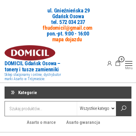
Przejdź
ul. Gnieźnieńska 29
do
Gdańsk Osowa
treści
tel. 5
72 034 237
fhudomicil@gmail.com
pon.-pt. 9:00 - 16:00
mapa dojazdu
0
DOMICIL Gdańsk Osowa –
tonery i tusze zamienniki
Menu
Sklep stacjonarny i online, dystrybutor
marki Asarto w Trójmieście.
Kategorie
Asarto o marce
Asarto gwarancja