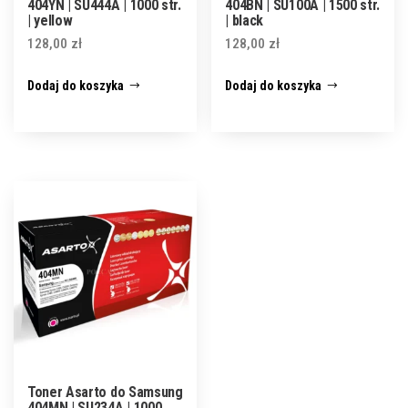
404YN | SU444A | 1000 str.
404BN | SU100A | 1500 str.
| yellow
| black
128,00
zł
128,00
zł
Dodaj do koszyka
Dodaj do koszyka
Toner Asarto do Samsung
404MN | SU234A | 1000