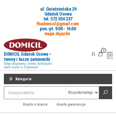
Przejdź
ul. Gnieźnieńska 29
do
Gdańsk Osowa
treści
tel. 5
72 034 237
fhudomicil@gmail.com
pon.-pt. 9:00 - 16:00
mapa dojazdu
0
DOMICIL Gdańsk Osowa –
tonery i tusze zamienniki
Menu
Sklep stacjonarny i online, dystrybutor
marki Asarto w Trójmieście.
Kategorie
Asarto o marce
Asarto gwarancja