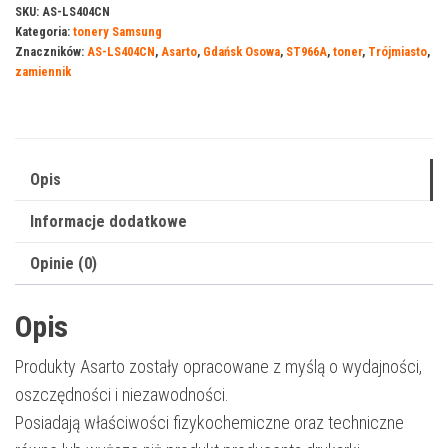
do
SKU:
AS-LS404CN
Kategoria:
tonery Samsung
Samsung
Znaczników:
AS-LS404CN
,
Asarto
,
Gdańsk Osowa
,
ST966A
,
toner
,
Trójmiasto
,
404CN
zamiennik
|
ST966A
|
1000
Opis
str.
Informacje dodatkowe
|
cyan
Opinie (0)
Opis
Produkty Asarto zostały opracowane z myślą o wydajności,
oszczędności i niezawodności.
Posiadają właściwości fizykochemiczne oraz techniczne