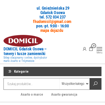
Przejdź
ul. Gnieźnieńska 29
do
Gdańsk Osowa
treści
tel. 5
72 034 237
fhudomicil@gmail.com
pon.-pt. 9:00 - 16:00
mapa dojazdu
0
DOMICIL Gdańsk Osowa –
tonery i tusze zamienniki
Menu
Sklep stacjonarny i online, dystrybutor
marki Asarto w Trójmieście.
Kategorie
Asarto o marce
Asarto gwarancja