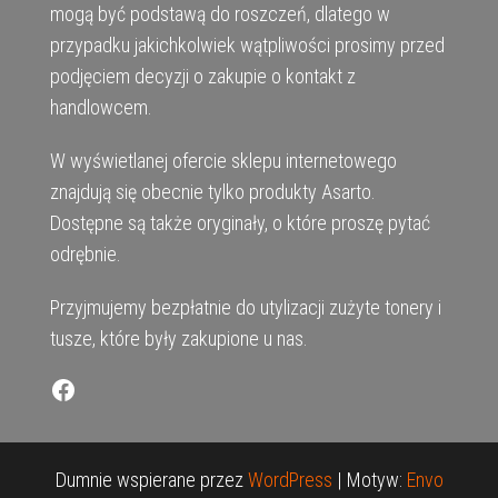
mogą być podstawą do roszczeń, dlatego w
przypadku jakichkolwiek wątpliwości prosimy przed
podjęciem decyzji o zakupie o kontakt z
handlowcem.
W wyświetlanej ofercie sklepu internetowego
znajdują się obecnie tylko produkty Asarto.
Dostępne są także oryginały, o które proszę pytać
odrębnie.
Przyjmujemy bezpłatnie do utylizacji zużyte tonery i
tusze, które były zakupione u nas.
Facebook
Dumnie wspierane przez
WordPress
|
Motyw:
Envo