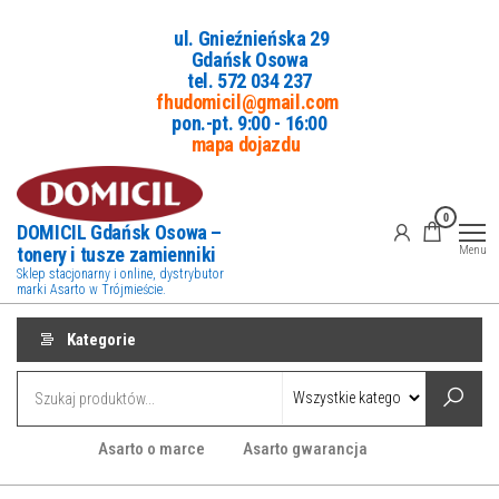
Przejdź
ul. Gnieźnieńska 29
do
Gdańsk Osowa
treści
tel. 5
72 034 237
fhudomicil@gmail.com
pon.-pt. 9:00 - 16:00
mapa dojazdu
0
DOMICIL Gdańsk Osowa –
tonery i tusze zamienniki
Menu
Sklep stacjonarny i online, dystrybutor
marki Asarto w Trójmieście.
Kategorie
Asarto o marce
Asarto gwarancja