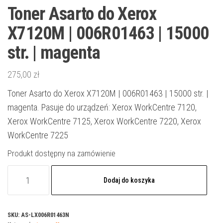
Toner Asarto do Xerox
X7120M | 006R01463 | 15000
str. | magenta
275,00
zł
Toner Asarto do Xerox X7120M | 006R01463 | 15000 str. |
magenta. Pasuje do urządzeń: Xerox WorkCentre 7120,
Xerox WorkCentre 7125, Xerox WorkCentre 7220, Xerox
WorkCentre 7225
Produkt dostępny na zamówienie
ilość
Dodaj do koszyka
Toner
Asarto
do
SKU:
AS-LX006R01463N