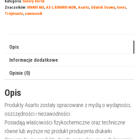
Kategoria:
tonery Xerox
Xerox
Znaczników:
006R01463
,
AS-LX006R01463N
,
Asarto
,
Gdańsk Osowa
,
toner
,
X7120M
Trójmiasto
,
zamiennik
|
006R01463
|
15000
Opis
str.
Informacje dodatkowe
|
magenta
Opinie (0)
Opis
Produkty Asarto zostały opracowane z myślą o wydajności,
oszczędności i niezawodności.
Posiadają właściwości fizykochemiczne oraz techniczne
równe lub wyższe niż produkt producenta drukarki.