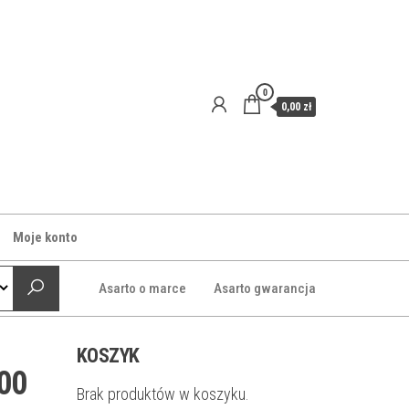
0
0,00 zł
Moje konto
Asarto o marce
Asarto gwarancja
KOSZYK
00
Brak produktów w koszyku.