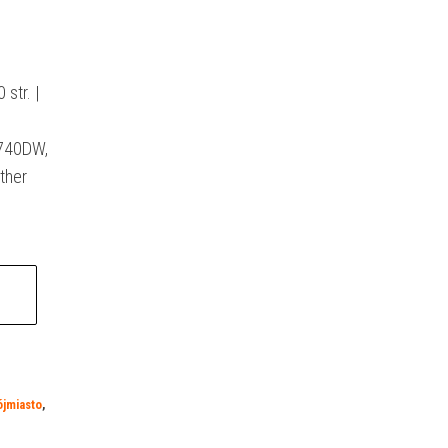
str. |
740DW,
ther
ójmiasto
,