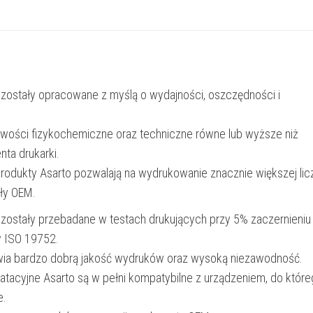
LC422XLM
|
1500
str.
 zostały opracowane z myślą o wydajności, oszczędności i
|
19ml
iwości fizykochemiczne oraz techniczne równe lub wyższe niż
|
nta drukarki.
magenta
produkty Asarto pozwalają na wydrukowanie znacznie większej lic
ały OEM.
 zostały przebadane w testach drukujących przy 5% zaczernieniu
y ISO 19752.
wia bardzo dobrą jakość wydruków oraz wysoką niezawodność.
oatacyjne Asarto są w pełni kompatybilne z urządzeniem, do któr
e.