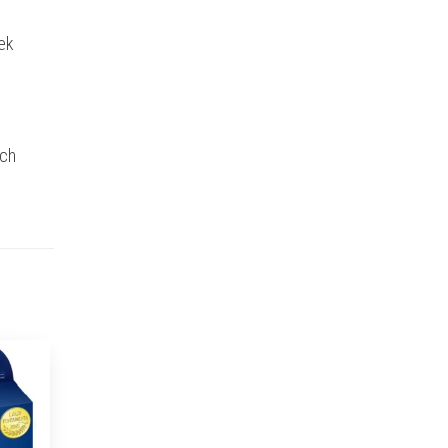
ek
ich