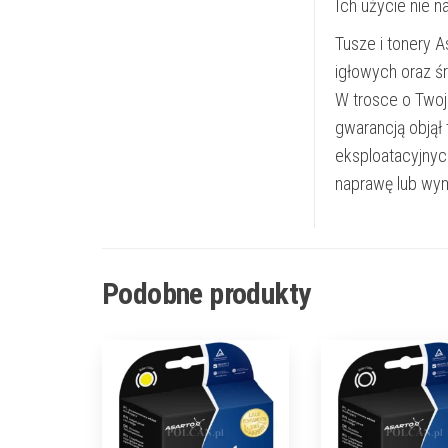
Ich użycie nie 
Tusze i tonery 
igłowych oraz ś
W trosce o Twoj
gwarancją objął
eksploatacyjnyc
naprawę lub wym
Podobne produkty