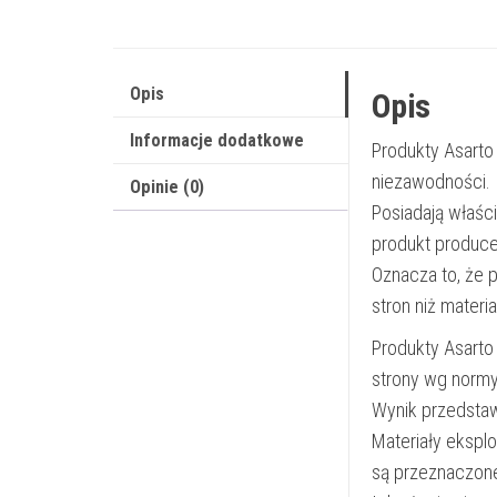
Opis
Opis
Informacje dodatkowe
Produkty Asarto
niezawodności.
Opinie (0)
Posiadają właśc
produkt produce
Oznacza to, że 
stron niż materi
Produkty Asarto
strony wg norm
Wynik przedsta
Materiały ekspl
są przeznaczon