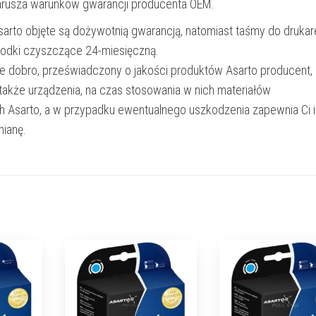
narusza warunków gwarancji producenta OEM.
Asarto objęte są dożywotnią gwarancją, natomiast taśmy do drukar
rodki czyszczące 24-miesięczną.
e dobro, przeświadczony o jakości produktów Asarto producent,
 także urządzenia, na czas stosowania w nich materiałów
h Asarto, a w przypadku ewentualnego uszkodzenia zapewnia Ci 
ianę.