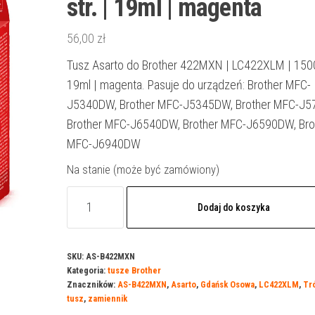
str. | 19ml | magenta
56,00
zł
Tusz Asarto do Brother 422MXN | LC422XLM | 1500 
19ml | magenta. Pasuje do urządzeń: Brother MFC-
J5340DW, Brother MFC-J5345DW, Brother MFC-J5
Brother MFC-J6540DW, Brother MFC-J6590DW, Bro
MFC-J6940DW
Na stanie (może być zamówiony)
ilość
Dodaj do koszyka
Tusz
Asarto
do
SKU:
AS-B422MXN
Kategoria:
tusze Brother
Brother
Znaczników:
AS-B422MXN
,
Asarto
,
Gdańsk Osowa
,
LC422XLM
,
Tr
422MXN
tusz
,
zamiennik
|