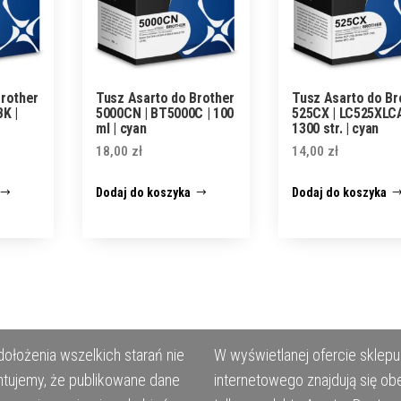
Brother
Tusz Asarto do Brother
Tusz Asarto do Br
K |
5000CN | BT5000C | 100
525CX | LC525XLCA
ml | cyan
1300 str. | cyan
18,00
zł
14,00
zł
Dodaj do koszyka
Dodaj do koszyka
ołożenia wszelkich starań nie
W wyświetlanej ofercie sklepu
tujemy, że publikowane dane
internetowego znajdują się ob