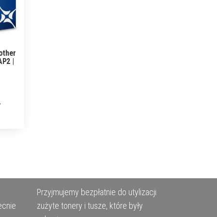
other
P2 |
Przyjmujemy bezpłatnie do utylizacji
ecnie
zużyte tonery i tusze, które były