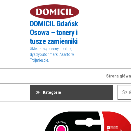
Przejdź
do
treści
DOMICIL Gdańsk
Osowa – tonery i
tusze zamienniki
Sklep stacjonarny i online,
dystrybutor marki Asarto w
Trójmieście.
Strona główn
Kategorie