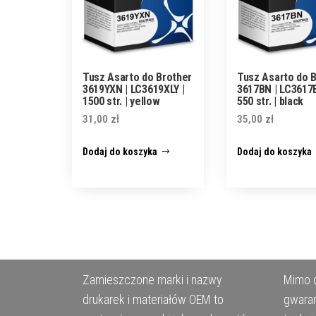
Tusz Asarto do Brother
Tusz Asarto do 
3619YXN | LC3619XLY |
3617BN | LC3617B
1500 str. | yellow
550 str. | black
31,00
zł
35,00
zł
Dodaj do koszyka
Dodaj do koszyka
Zamieszczone marki i nazwy
Mimo d
drukarek i materiałów OEM to
gwaran