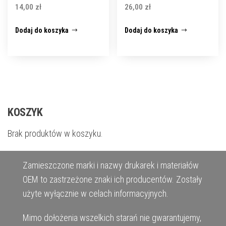
14,00
zł
26,00
zł
Dodaj do koszyka
Dodaj do koszyka
KOSZYK
Brak produktów w koszyku.
Zamieszczone marki i nazwy drukarek i materiałów
OEM to zastrzeżone znaki ich producentów. Zostały
użyte wyłącznie w celach informacyjnych.
Mimo dołożenia wszelkich starań nie gwarantujemy,