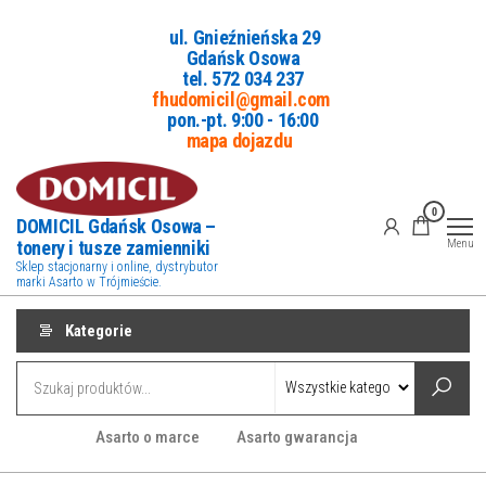
Przejdź
ul. Gnieźnieńska 29
do
Gdańsk Osowa
treści
tel. 5
72 034 237
fhudomicil@gmail.com
pon.-pt. 9:00 - 16:00
mapa dojazdu
0
DOMICIL Gdańsk Osowa –
tonery i tusze zamienniki
Menu
Sklep stacjonarny i online, dystrybutor
marki Asarto w Trójmieście.
Kategorie
Asarto o marce
Asarto gwarancja