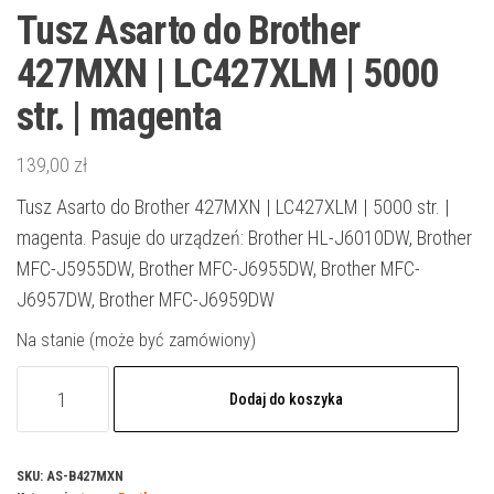
Tusz Asarto do Brother
427MXN | LC427XLM | 5000
str. | magenta
139,00
zł
Tusz Asarto do Brother 427MXN | LC427XLM | 5000 str. |
magenta. Pasuje do urządzeń: Brother HL-J6010DW, Brother
MFC-J5955DW, Brother MFC-J6955DW, Brother MFC-
J6957DW, Brother MFC-J6959DW
Na stanie (może być zamówiony)
ilość
Dodaj do koszyka
Tusz
Asarto
do
SKU:
AS-B427MXN