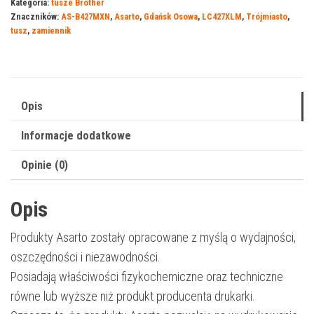
Kategoria:
tusze Brother
Brother
Znaczników:
AS-B427MXN
,
Asarto
,
Gdańsk Osowa
,
LC427XLM
,
Trójmiasto
,
427MXN
tusz
,
zamiennik
|
LC427XLM
|
5000
Opis
str.
Informacje dodatkowe
|
magenta
Opinie (0)
Opis
Produkty Asarto zostały opracowane z myślą o wydajności,
oszczędności i niezawodności.
Posiadają właściwości fizykochemiczne oraz techniczne
równe lub wyższe niż produkt producenta drukarki.