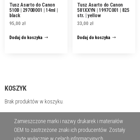
Tusz Asarto do Canon
Tusz Asarto do Canon
510B | 2970B001 | 14ml |
581XXYN | 1997C001 | 825
black
str. | yellow
95,00
zł
33,00
zł
Dodaj do koszyka
Dodaj do koszyka
KOSZYK
Brak produktów w koszyku.
Zamieszczone marki i nazwy drukarek i materiałów
OEM to zastrzeżone znaki ich producentów. Zostały
użyte wyłącznie w celach informacyjnych.