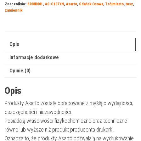
Znaczników:
6708B001
,
AS-C107YN
,
Asarto
,
Gdańsk Osowa
,
Trójmiasto
,
tusz
,
107YN
zamiennik
|
6708B001
|
130
Opis
ml
Informacje dodatkowe
|
yellow
Opinie (0)
Opis
Produkty Asarto zostały opracowane z myślą o wydajności,
oszczędności i niezawodności.
Posiadają właściwości fizykochemiczne oraz techniczne
równe lub wyższe niż produkt producenta drukarki.
Oznacza to, że produkty Asarto pozwalają na wydrukowanie