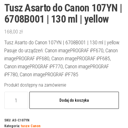
Tusz Asarto do Canon 107YN |
6708B001 | 130 ml | yellow
168,00
zł
Tusz Asarto do Canon 107YN | 6708B001 | 130 ml | yellow.
Pasuje do urządzeń: Canon imagePROGRAF iPF670, Canon
imagePROGRAF iPF680, Canon imagePROGRAF iPF685,
Canon imagePROGRAF iPF770, Canon imagePROGRAF
iPF780, Canon imagePROGRAF iPF785
Produkt dostępny na zamówienie
ilość
Dodaj do koszyka
Tusz
Asarto
do
SKU:
AS-C107YN
Kategoria:
tusze Canon
Canon