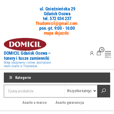
Przejdź
ul. Gnieźnieńska 29
do
Gdańsk Osowa
treści
tel. 5
72 034 237
fhudomicil@gmail.com
pon.-pt. 9:00 - 16:00
mapa dojazdu
0
DOMICIL Gdańsk Osowa –
tonery i tusze zamienniki
Menu
Sklep stacjonarny i online, dystrybutor
marki Asarto w Trójmieście.
Kategorie
Asarto o marce
Asarto gwarancja