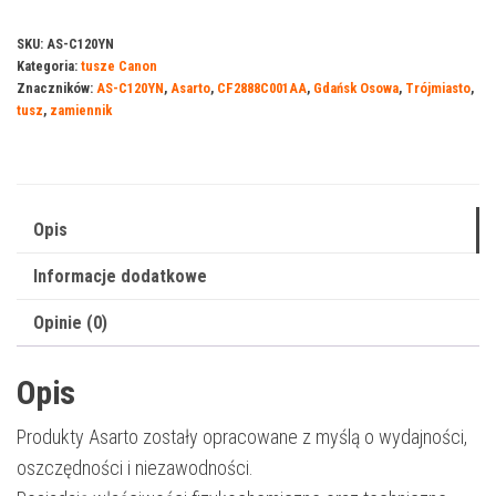
Asarto
do
SKU:
AS-C120YN
Kategoria:
tusze Canon
Canon
Znaczników:
AS-C120YN
,
Asarto
,
CF2888C001AA
,
Gdańsk Osowa
,
Trójmiasto
,
120YN
tusz
,
zamiennik
|
PFI120
|
CF2888C001AA
Opis
|
Informacje dodatkowe
130
ml
Opinie (0)
|
yellow
Opis
Produkty Asarto zostały opracowane z myślą o wydajności,
oszczędności i niezawodności.