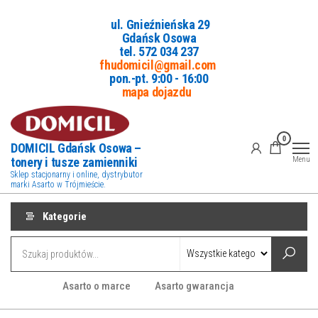
Przejdź
ul. Gnieźnieńska 29
do
Gdańsk Osowa
treści
tel. 5
72 034 237
fhudomicil@gmail.com
pon.-pt. 9:00 - 16:00
mapa dojazdu
0
DOMICIL Gdańsk Osowa –
tonery i tusze zamienniki
Menu
Sklep stacjonarny i online, dystrybutor
marki Asarto w Trójmieście.
Kategorie
Asarto o marce
Asarto gwarancja