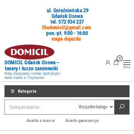
Przejdź
ul. Gnieźnieńska 29
do
Gdańsk Osowa
treści
tel. 5
72 034 237
fhudomicil@gmail.com
pon.-pt. 9:00 - 16:00
mapa dojazdu
0
DOMICIL Gdańsk Osowa –
tonery i tusze zamienniki
Menu
Sklep stacjonarny i online, dystrybutor
marki Asarto w Trójmieście.
Kategorie
Asarto o marce
Asarto gwarancja