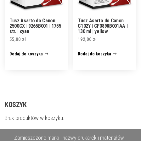
Tusz Asarto do Canon
Tusz Asarto do Canon
2500CX | 9265B001 | 1755
C102Y | CF0898B001AA |
str. | cyan
130 ml | yellow
55,00
zł
192,00
zł
Dodaj do koszyka
Dodaj do koszyka
KOSZYK
Brak produktów w koszyku.
Zamieszczone marki i nazwy drukarek i materiałów