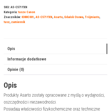
do
SKU:
AS-C571YXN
Kategoria:
tusze Canon
Canon
Znaczników:
0388C001
,
AS-C571YXN
,
Asarto
,
Gdańsk Osowa
,
Trójmiasto
,
571YXN
tusz
,
zamiennik
|
0388C001
|
680
Opis
str.
Informacje dodatkowe
|
yellow
Opinie (0)
Opis
Produkty Asarto zostały opracowane z myślą o wydajności,
oszczędności i niezawodności.
Posiadają właściwości fizykochemiczne oraz techniczne