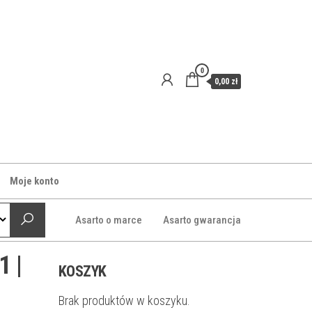
0
0,00 zł
Moje konto
Asarto o marce
Asarto gwarancja
1 |
KOSZYK
Brak produktów w koszyku.