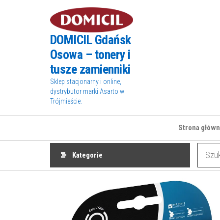
Przejdź
do
treści
DOMICIL Gdańsk
Osowa – tonery i
tusze zamienniki
Sklep stacjonarny i online,
dystrybutor marki Asarto w
Trójmieście.
Strona główn
Kategorie