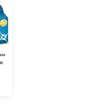
pson
00