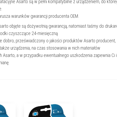
oatacyjne Asarto są w pełni kompatybilne z urządzeniem, do któr
e.
narusza warunków gwarancji producenta OEM.
Asarto objęte są dożywotnią gwarancją, natomiast taśmy do drukar
rodki czyszczące 24-miesięczną.
e dobro, przeświadczony o jakości produktów Asarto producent,
 także urządzenia, na czas stosowania w nich materiałów
h Asarto, a w przypadku ewentualnego uszkodzenia zapewnia Ci 
ianę.