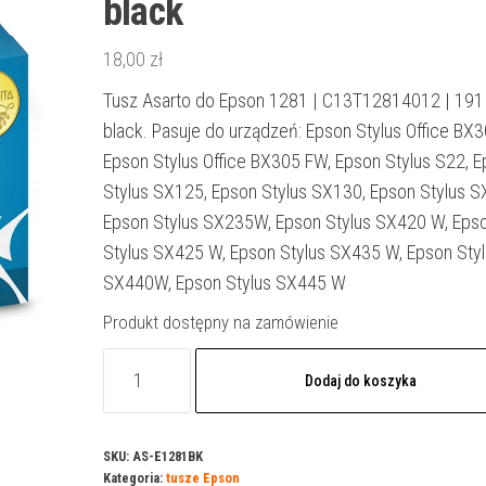
black
18,00
zł
Tusz Asarto do Epson 1281 | C13T12814012 | 191 s
black. Pasuje do urządzeń: Epson Stylus Office BX3
Epson Stylus Office BX305 FW, Epson Stylus S22, 
Stylus SX125, Epson Stylus SX130, Epson Stylus S
Epson Stylus SX235W, Epson Stylus SX420 W, Eps
Stylus SX425 W, Epson Stylus SX435 W, Epson Styl
SX440W, Epson Stylus SX445 W
Produkt dostępny na zamówienie
ilość
Dodaj do koszyka
Tusz
Asarto
do
SKU:
AS-E1281BK
Kategoria:
tusze Epson
Epson