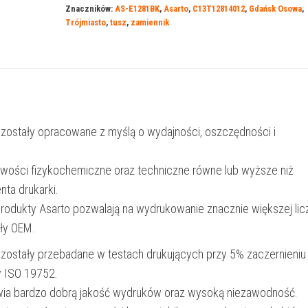
Znaczników:
AS-E1281BK
,
Asarto
,
C13T12814012
,
Gdańsk Osowa
,
1281
Trójmiasto
,
tusz
,
zamiennik
|
C13T12814012
|
191
str.
 zostały opracowane z myślą o wydajności, oszczędności i
|
black
iwości fizykochemiczne oraz techniczne równe lub wyższe niż
nta drukarki.
produkty Asarto pozwalają na wydrukowanie znacznie większej lic
ały OEM.
 zostały przebadane w testach drukujących przy 5% zaczernieniu
y ISO 19752.
wia bardzo dobrą jakość wydruków oraz wysoką niezawodność.