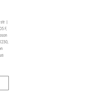
tr. |
05 F,
Epson
X230,
on
us