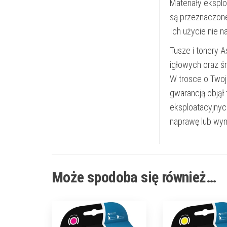
Materiały ekspl
są przeznaczon
Ich użycie nie 
Tusze i tonery 
igłowych oraz ś
W trosce o Twoj
gwarancją objął
eksploatacyjnyc
naprawę lub wym
Może spodoba się również…