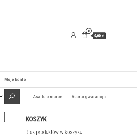
0
0,00 zł
Moje konto
Asarto o marce
Asarto gwarancja
 |
KOSZYK
Brak produktów w koszyku.