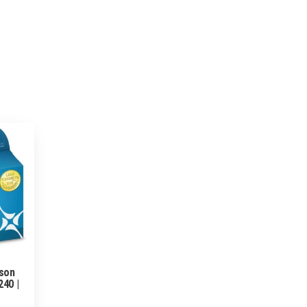
pson
40 |