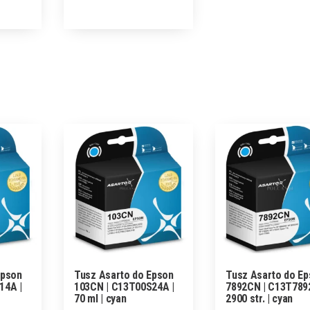
Epson
Tusz Asarto do Epson
Tusz Asarto do E
14A |
103CN | C13T00S24A |
7892CN | C13T7892
70 ml | cyan
2900 str. | cyan