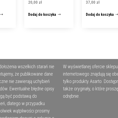
20,00
zł
37,00
zł
Dodaj do koszyka
Dodaj do koszyka
ołożenia wszelkich starań nie
W wyświetlanej ofercie sklepu
tujemy, że publikowane dane
internetowego znajdują się ob
czne nie zawierają uchybień
tylko produkty Asarto. Dostęp
ędów. Ewentualne błędne opisy
także oryginały, o które prosz
ogą być podstawą do
odrębnie.
eń, dlatego w przypadku
kolwiek wątpliwości prosimy