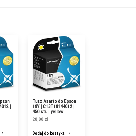
Epson
Tusz Asarto do Epson
4012 |
18Y | C13T18144012 |
450 str. | yellow
20,00
zł
Dodaj do koszyka