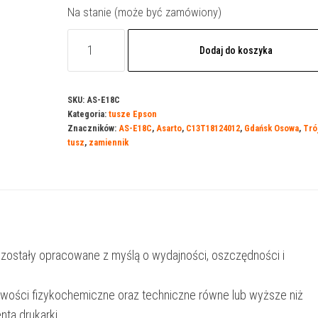
Na stanie (może być zamówiony)
ilość
Dodaj do koszyka
Tusz
Asarto
do
SKU:
AS-E18C
Kategoria:
tusze Epson
Epson
Znaczników:
AS-E18C
,
Asarto
,
C13T18124012
,
Gdańsk Osowa
,
Tró
18C
tusz
,
zamiennik
|
C13T18124012
|
450
str.
 zostały opracowane z myślą o wydajności, oszczędności i
|
cyan
iwości fizykochemiczne oraz techniczne równe lub wyższe niż
nta drukarki.