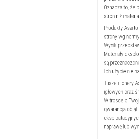
Oznacza to, że 
stron niż materi
Produkty Asarto
strony wg norm
Wynik przedsta
Materiały ekspl
są przeznaczon
Ich użycie nie 
Tusze i tonery 
igłowych oraz ś
W trosce o Twoj
gwarancją objął
eksploatacyjnyc
naprawę lub wym