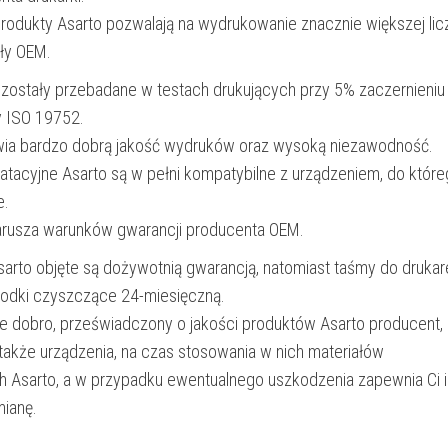
produkty Asarto pozwalają na wydrukowanie znacznie większej lic
ały OEM.
 zostały przebadane w testach drukujących przy 5% zaczernieniu
y ISO 19752.
wia bardzo dobrą jakość wydruków oraz wysoką niezawodność.
oatacyjne Asarto są w pełni kompatybilne z urządzeniem, do któr
e.
narusza warunków gwarancji producenta OEM.
Asarto objęte są dożywotnią gwarancją, natomiast taśmy do drukar
rodki czyszczące 24-miesięczną.
e dobro, przeświadczony o jakości produktów Asarto producent,
 także urządzenia, na czas stosowania w nich materiałów
h Asarto, a w przypadku ewentualnego uszkodzenia zapewnia Ci 
ianę.