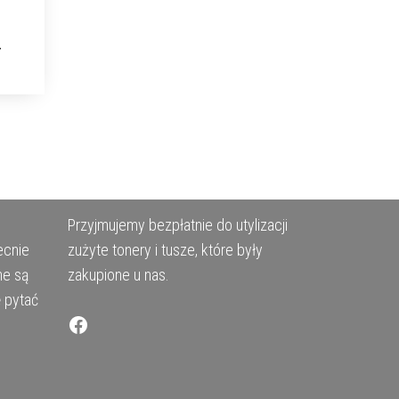
Przyjmujemy bezpłatnie do utylizacji
ecnie
zużyte tonery i tusze, które były
ne są
zakupione u nas.
ę pytać
Facebook