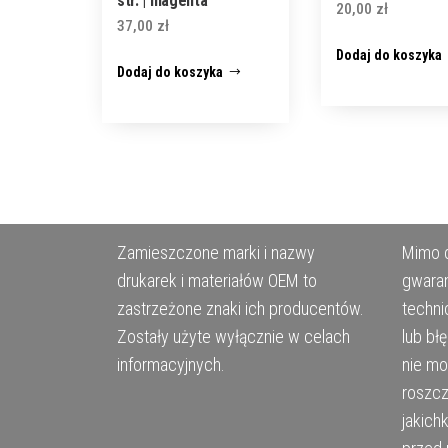
str. | magenta
20,00
zł
37,00
zł
Dodaj do koszyka
Dodaj do koszyka
Zamieszczone marki i nazwy
Mimo d
drukarek i materiałów OEM to
gwaran
zastrzeżone znaki ich producentów.
techni
Zostały użyte wyłącznie w celach
lub bł
informacyjnych.
nie m
roszcz
jakich