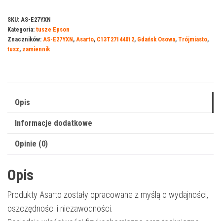
Asarto
do
SKU:
AS-E27YXN
Kategoria:
tusze Epson
Epson
Znaczników:
AS-E27YXN
,
Asarto
,
C13T27144012
,
Gdańsk Osowa
,
Trójmiasto
,
27YXN
tusz
,
zamiennik
|
C13T27144012
|
1100
Opis
str.
Informacje dodatkowe
|
yellow
Opinie (0)
Opis
Produkty Asarto zostały opracowane z myślą o wydajności,
oszczędności i niezawodności.