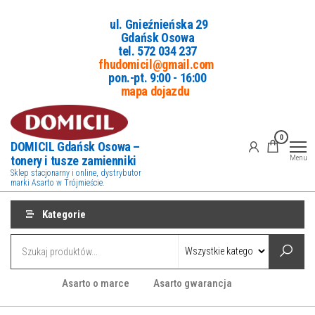
Przejdź
ul. Gnieźnieńska 29
do
Gdańsk Osowa
treści
tel. 5
72 034 237
fhudomicil@gmail.com
pon.-pt. 9:00 - 16:00
mapa dojazdu
0
DOMICIL Gdańsk Osowa –
tonery i tusze zamienniki
Menu
Sklep stacjonarny i online, dystrybutor
marki Asarto w Trójmieście.
Kategorie
Asarto o marce
Asarto gwarancja