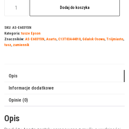
ilość
Dodaj do koszyka
Tusz
Asarto
do
SKU:
AS-E603YXN
Kategoria:
tusze Epson
Epson
Znaczników:
AS-E603YXN
,
Asarto
,
C13T03A44010
,
Gdańsk Osowa
,
Trójmiasto
,
603YXN
tusz
,
zamiennik
|
C13T03A44010
|
400
Opis
str.
Informacje dodatkowe
|
yellow
Opinie (0)
Opis