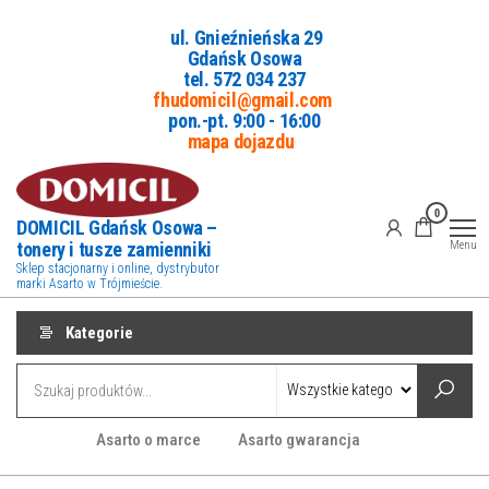
Przejdź
ul. Gnieźnieńska 29
do
Gdańsk Osowa
treści
tel. 5
72 034 237
fhudomicil@gmail.com
pon.-pt. 9:00 - 16:00
mapa dojazdu
0
DOMICIL Gdańsk Osowa –
tonery i tusze zamienniki
Menu
Sklep stacjonarny i online, dystrybutor
marki Asarto w Trójmieście.
Kategorie
Asarto o marce
Asarto gwarancja