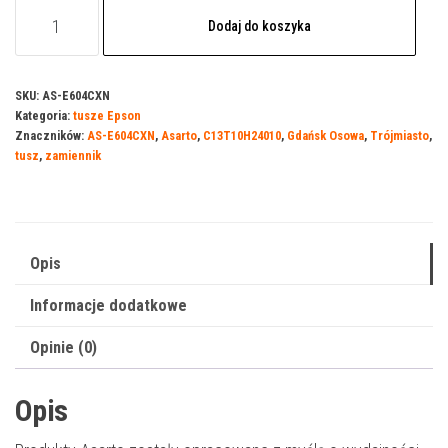
ilość
Dodaj do koszyka
Tusz
Asarto
do
SKU:
AS-E604CXN
Kategoria:
tusze Epson
Epson
Znaczników:
AS-E604CXN
,
Asarto
,
C13T10H24010
,
Gdańsk Osowa
,
Trójmiasto
,
604CXN
tusz
,
zamiennik
|
C13T10H24010
|
400
Opis
str.
Informacje dodatkowe
|
7ml
Opinie (0)
|
cyan
Opis