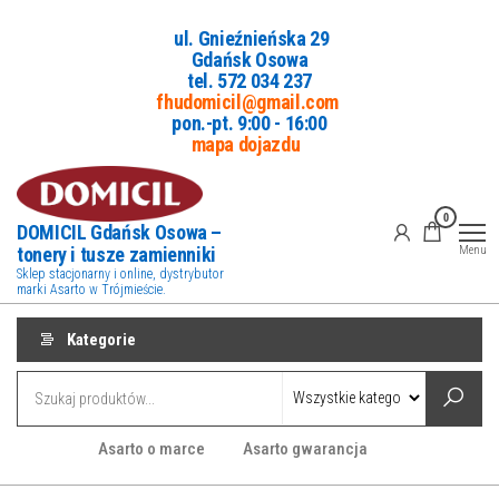
Przejdź
ul. Gnieźnieńska 29
do
Gdańsk Osowa
treści
tel. 5
72 034 237
fhudomicil@gmail.com
pon.-pt. 9:00 - 16:00
mapa dojazdu
0
DOMICIL Gdańsk Osowa –
tonery i tusze zamienniki
Menu
Sklep stacjonarny i online, dystrybutor
marki Asarto w Trójmieście.
Kategorie
Asarto o marce
Asarto gwarancja