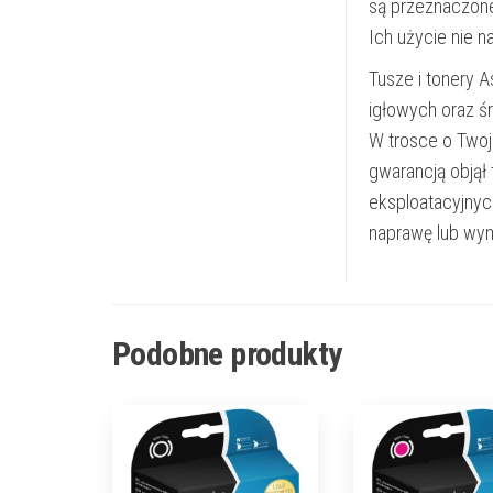
są przeznaczon
Ich użycie nie 
Tusze i tonery 
igłowych oraz ś
W trosce o Twoj
gwarancją objął
eksploatacyjnyc
naprawę lub wym
Podobne produkty