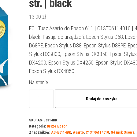
str. | black
13,00
zł
EOL Tusz Asarto do Epson 611 | C13T06114010 | 42
black. Pasuje do urządzeń: Epson Stylus D68, Epson
D68PE, Epson Stylus D88, Epson Stylus D88PE, Eps
Stylus DX3800, Epson Stylus DX3850, Epson Stylus
DX4200, Epson Stylus DX4250, Epson Stylus DX48
Epson Stylus DX4850
Na stanie
ilość
Dodaj do koszyka
EOL
Tusz
Asarto
SKU:
AS-E6114BK
Kategoria:
tusze Epson
do
Znaczników:
AS-E6114BK
,
Asarto
,
C13T06114010
,
Gdańsk Osowa
,
Epson