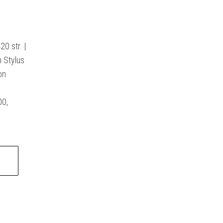
0 str. |
 Stylus
on
00,