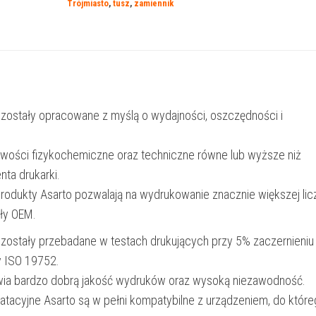
Trójmiasto
,
tusz
,
zamiennik
611
|
C13T06114010
|
420
 zostały opracowane z myślą o wydajności, oszczędności i
str.
|
iwości fizykochemiczne oraz techniczne równe lub wyższe niż
black
nta drukarki.
produkty Asarto pozwalają na wydrukowanie znacznie większej lic
ały OEM.
 zostały przebadane w testach drukujących przy 5% zaczernieniu
y ISO 19752.
wia bardzo dobrą jakość wydruków oraz wysoką niezawodność.
oatacyjne Asarto są w pełni kompatybilne z urządzeniem, do któr