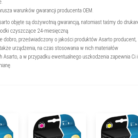
e.
narusza warunków gwarancji producenta OEM.
Asarto objęte są dożywotnią gwarancją, natomiast taśmy do drukar
rodki czyszczące 24-miesięczną.
e dobro, przeświadczony o jakości produktów Asarto producent,
 także urządzenia, na czas stosowania w nich materiałów
h Asarto, a w przypadku ewentualnego uszkodzenia zapewnia Ci 
ianę.