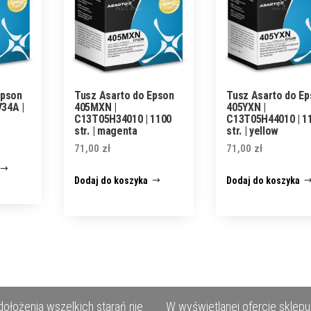
Epson
Tusz Asarto do Epson
Tusz Asarto do E
34A |
405MXN |
405YXN |
C13T05H34010 | 1100
C13T05H44010 | 1
str. | magenta
str. | yellow
71,00
zł
71,00
zł
Dodaj do koszyka
Dodaj do koszyka
ołożenia wszelkich starań nie
W wyświetlanej ofercie sklepu