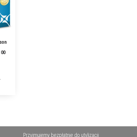
pson
100
Przyjmujemy bezpłatnie do utylizacji