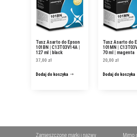
Tusz Asarto do Epson
Tusz Asarto do 
101BN | C13T03V14A |
101MN | C13T03V
127 ml | black
70 ml | magenta
37,00
zł
20,00
zł
Dodaj do koszyka
Dodaj do koszyka
Zamieszczone marki i nazwy
Mimo d