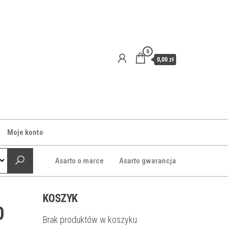
0
0,00 zł
Moje konto
Asarto o marce
Asarto gwarancja
KOSZYK
0
Brak produktów w koszyku.