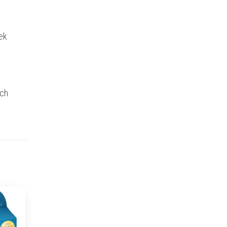
ek
ich