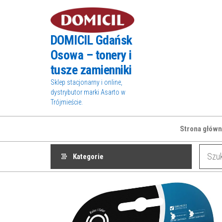
Przejdź
do
treści
DOMICIL Gdańsk
Osowa – tonery i
tusze zamienniki
Sklep stacjonarny i online,
dystrybutor marki Asarto w
Trójmieście.
Strona główn
Kategorie