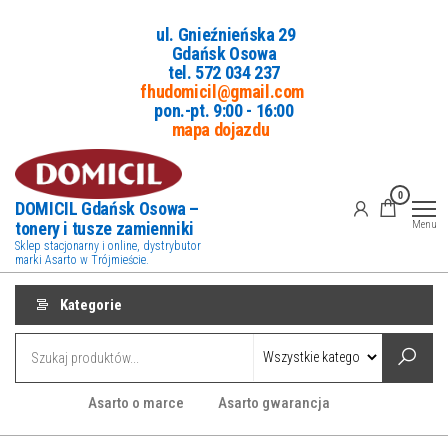
Przejdź
ul. Gnieźnieńska 29
do
Gdańsk Osowa
treści
tel. 5
72 034 237
fhudomicil@gmail.com
pon.-pt. 9:00 - 16:00
mapa dojazdu
0
DOMICIL Gdańsk Osowa –
tonery i tusze zamienniki
Menu
Sklep stacjonarny i online, dystrybutor
marki Asarto w Trójmieście.
Kategorie
Asarto o marce
Asarto gwarancja