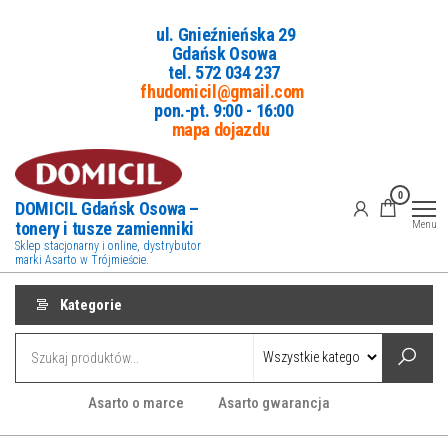
Przejdź
ul. Gnieźnieńska 29
do
Gdańsk Osowa
treści
tel. 5
72 034 237
fhudomicil@gmail.com
pon.-pt. 9:00 - 16:00
mapa dojazdu
0
DOMICIL Gdańsk Osowa –
tonery i tusze zamienniki
Menu
Sklep stacjonarny i online, dystrybutor
marki Asarto w Trójmieście.
Kategorie
Asarto o marce
Asarto gwarancja