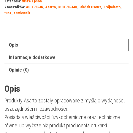
Kategoria:
tusze Epson
Epson
Znaczników:
AS-E7894N
,
Asarto
,
C13T789440
,
Gdańsk Osowa
,
Trójmiasto
,
7894YN
tusz
,
zamiennik
|
C13T789440
|
2900
Opis
str.
Informacje dodatkowe
|
yellow
Opinie (0)
Opis
Produkty Asarto zostały opracowane z myślą o wydajności,
oszczędności i niezawodności.
Posiadają właściwości fizykochemiczne oraz techniczne
równe lub wyższe niż produkt producenta drukarki.