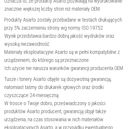
Oznacza to, że produkty Asarto pozwalają na wydrukowanie
znacznie większej liczby stron niż materiały OEM.
Produkty Asarto zostały przebadane w testach drukujących
przy 5% zaczernieniu strony wg normy ISO 19752.
Wynik przedstawia bardzo dobrą jakość wydruków oraz
wysoką niezawodność.
Materiały eksploatacyjne Asarto są w pełni kompatybilne z
urządzeniem, do którego są przeznaczone.
Ich użycie nie narusza warunków gwarancji producenta OEM.
Tusze i tonery Asarto objęte są dożywotnią gwarancją,
natomiast taśmy do drukarek igłowych oraz środki
czyszczące 24-miesięczną.
W trosce o Twoje dobro, przeświadczony o jakości
produktów Asarto producent, gwarancją objął także
urządzenia, na czas stosowania w nich materiałów
eksploatacyjnych Asarto, a w przypadku ewentualnego