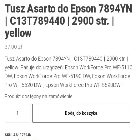
Tusz Asarto do Epson 7894YN
| C13T789440 | 2900 str. |
yellow
37,00
zł
Tusz Asarto do Epson 7894YN | C13T789440 | 2900 str. |
yellow. Pasuje do urządzeń: Epson WorkForce Pro WF-5110
DW, Epson WorkForce Pro WF-5190 DW, Epson WorkForce
Pro WF-5620 DWF, Epson WorkForce Pro WF-5690DWF
Produkt dostępny na zamówienie
ilość
Dodaj do koszyka
Tusz
Asarto
do
SKU:
AS-E7894N