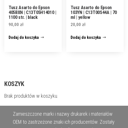
Tusz Asarto do Epson
Tusz Asarto do Epson
405BXN | C13T05H14010 |
103YN | C13T00S44A | 70
1100 str. | black
ml | yellow
90,00
zł
20,00
zł
Dodaj do koszyka
Dodaj do koszyka
KOSZYK
Brak produktów w koszyku.
Zamieszczone marki i nazwy drukarek i materiałów
OEM to zastrzeżone znaki ich producentów. Zostały