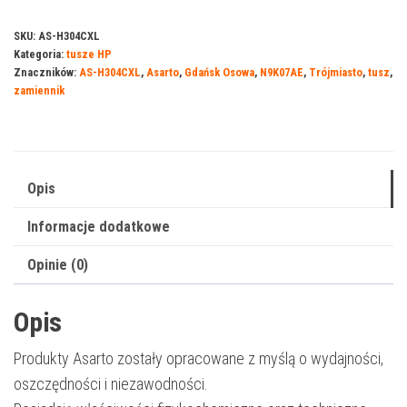
Asarto
do
SKU:
AS-H304CXL
Kategoria:
tusze HP
HP
Znaczników:
AS-H304CXL
,
Asarto
,
Gdańsk Osowa
,
N9K07AE
,
Trójmiasto
,
tusz
,
304XL
zamiennik
|
304CXL
|
N9K07AE
Opis
|
Informacje dodatkowe
360
str.
Opinie (0)
|
color
Opis
Produkty Asarto zostały opracowane z myślą o wydajności,
oszczędności i niezawodności.