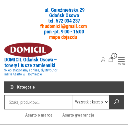
Przejdź
ul. Gnieźnieńska 29
do
Gdańsk Osowa
treści
tel. 5
72 034 237
fhudomicil@gmail.com
pon.-pt. 9:00 - 16:00
mapa dojazdu
0
DOMICIL Gdańsk Osowa –
tonery i tusze zamienniki
Menu
Sklep stacjonarny i online, dystrybutor
marki Asarto w Trójmieście.
Kategorie
Asarto o marce
Asarto gwarancja