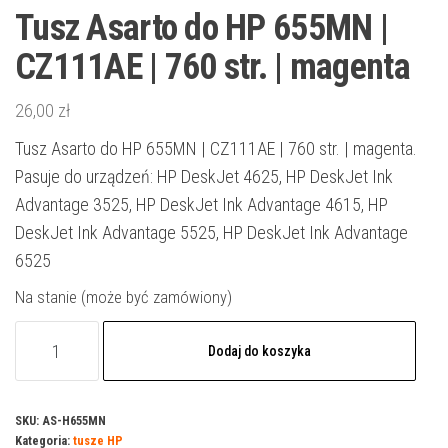
Tusz Asarto do HP 655MN |
CZ111AE | 760 str. | magenta
26,00
zł
Tusz Asarto do HP 655MN | CZ111AE | 760 str. | magenta.
Pasuje do urządzeń: HP DeskJet 4625, HP DeskJet Ink
Advantage 3525, HP DeskJet Ink Advantage 4615, HP
DeskJet Ink Advantage 5525, HP DeskJet Ink Advantage
6525
Na stanie (może być zamówiony)
ilość
Dodaj do koszyka
Tusz
Asarto
do
SKU:
AS-H655MN
Kategoria:
tusze HP
HP