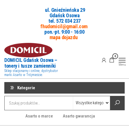
Przejdź
ul. Gnieźnieńska 29
do
Gdańsk Osowa
treści
tel. 5
72 034 237
fhudomicil@gmail.com
pon.-pt. 9:00 - 16:00
mapa dojazdu
0
DOMICIL Gdańsk Osowa –
tonery i tusze zamienniki
Menu
Sklep stacjonarny i online, dystrybutor
marki Asarto w Trójmieście.
Kategorie
Asarto o marce
Asarto gwarancja