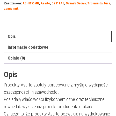
Znaczników:
AS-H655MN
,
Asarto
,
CZ111AE
,
Gdańsk Osowa
,
Trójmiasto
,
tusz
,
655MN
zamiennik
|
CZ111AE
|
760
Opis
str.
Informacje dodatkowe
|
magenta
Opinie (0)
Opis
Produkty Asarto zostały opracowane z myślą o wydajności,
oszczędności i niezawodności.
Posiadają właściwości fizykochemiczne oraz techniczne
równe lub wyższe niż produkt producenta drukarki.
Oznacza to, że produkty Asarto pozwalają na wydrukowanie