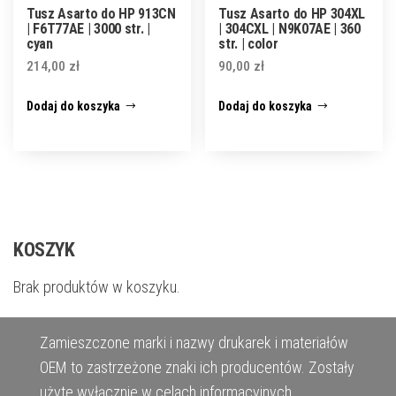
Tusz Asarto do HP 913CN
Tusz Asarto do HP 304XL
| F6T77AE | 3000 str. |
| 304CXL | N9K07AE | 360
cyan
str. | color
214,00
zł
90,00
zł
Dodaj do koszyka
Dodaj do koszyka
KOSZYK
Brak produktów w koszyku.
Zamieszczone marki i nazwy drukarek i materiałów
OEM to zastrzeżone znaki ich producentów. Zostały
użyte wyłącznie w celach informacyjnych.