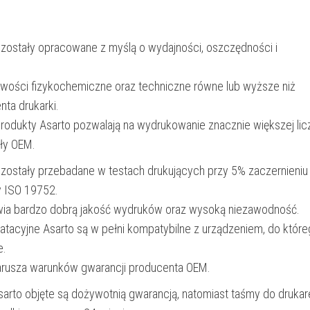
700
str.
 zostały opracowane z myślą o wydajności, oszczędności i
|
magenta
iwości fizykochemiczne oraz techniczne równe lub wyższe niż
nta drukarki.
produkty Asarto pozwalają na wydrukowanie znacznie większej lic
ały OEM.
 zostały przebadane w testach drukujących przy 5% zaczernieniu
y ISO 19752.
wia bardzo dobrą jakość wydruków oraz wysoką niezawodność.
oatacyjne Asarto są w pełni kompatybilne z urządzeniem, do któr
e.
narusza warunków gwarancji producenta OEM.
Asarto objęte są dożywotnią gwarancją, natomiast taśmy do drukar