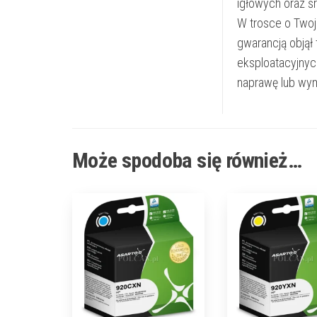
igłowych oraz ś
W trosce o Twoj
gwarancją objął
eksploatacyjnyc
naprawę lub wym
Może spodoba się również…