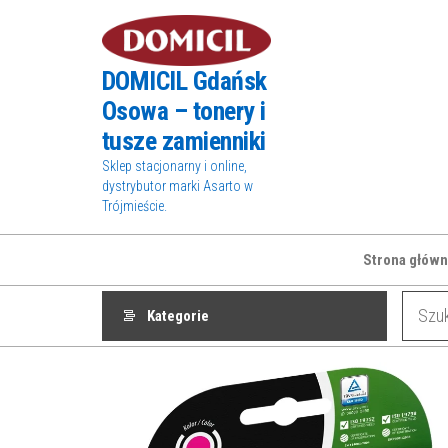
Przejdź
do
treści
DOMICIL Gdańsk
Osowa – tonery i
tusze zamienniki
Sklep stacjonarny i online,
dystrybutor marki Asarto w
Trójmieście.
Strona główn
Kategorie