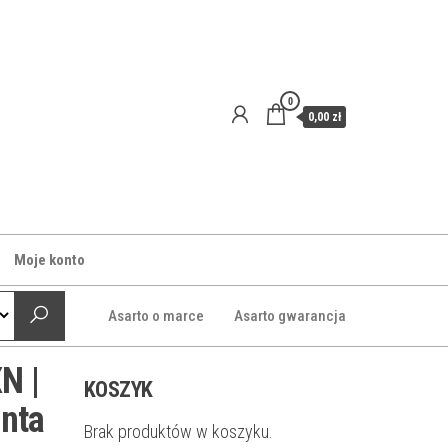
0
0,00 zł
Moje konto
Asarto o marce
Asarto gwarancja
N |
KOSZYK
enta
Brak produktów w koszyku.