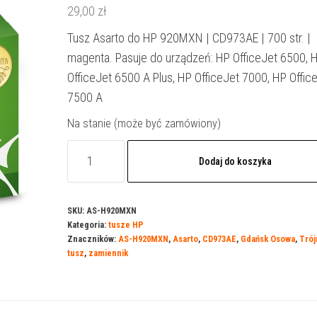
29,00
zł
Tusz Asarto do HP 920MXN | CD973AE | 700 str. |
magenta. Pasuje do urządzeń: HP OfficeJet 6500, 
OfficeJet 6500 A Plus, HP OfficeJet 7000, HP Offic
7500 A
Na stanie (może być zamówiony)
ilość
Dodaj do koszyka
Tusz
Asarto
do
SKU:
AS-H920MXN
Kategoria:
tusze HP
HP
Znaczników:
AS-H920MXN
,
Asarto
,
CD973AE
,
Gdańsk Osowa
,
Trój
920MXN
tusz
,
zamiennik
|
CD973AE
|