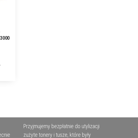
P
 3000
Przyjmujemy bezpłatnie do utylizacji
ecnie
zużyte tonery i tusze, które były