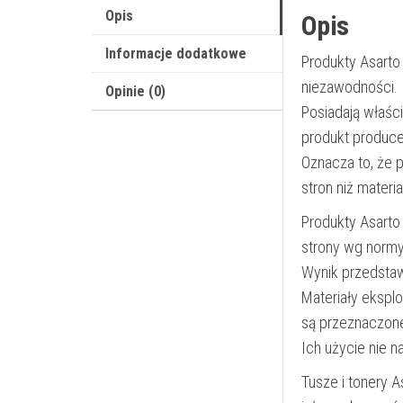
Opis
Opis
Informacje dodatkowe
Produkty Asarto
niezawodności.
Opinie (0)
Posiadają właśc
produkt produce
Oznacza to, że 
stron niż materi
Produkty Asarto
strony wg norm
Wynik przedsta
Materiały ekspl
są przeznaczon
Ich użycie nie 
Tusze i tonery 