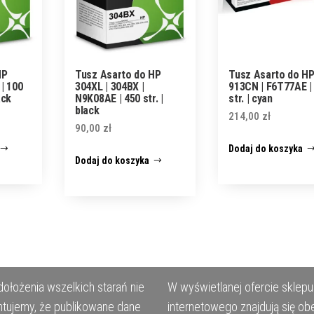
HP
Tusz Asarto do HP
Tusz Asarto do H
| 100
304XL | 304BX |
913CN | F6T77AE |
ack
N9K08AE | 450 str. |
str. | cyan
black
214,00
zł
90,00
zł
Dodaj do koszyka
Dodaj do koszyka
ołożenia wszelkich starań nie
W wyświetlanej ofercie sklepu
tujemy, że publikowane dane
internetowego znajdują się ob