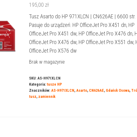
195,00
zł
Tusz Asarto do HP 971XLCN | CN626AE | 6600 str. 
Pasuje do urządzeń: HP OfficeJet Pro X451 dn, HP
OfficeJet Pro X451 dw, HP OfficeJet Pro X476 dn, 
OfficeJet Pro X476 dw, HP OfficeJet Pro X551 dw,
OfficeJet Pro X576 dw
Brak w magazynie
SKU:
AS-H971XLCN
Kategoria:
tusze HP
Znaczników:
AS-H971XLCN
,
Asarto
,
CN626AE
,
Gdańsk Osowa
,
Tró
tusz
,
zamiennik