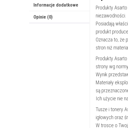
Informacje dodatkowe
Produkty Asarto
niezawodności.
Opinie (0)
Posiadają właśc
produkt produce
Oznacza to, że 
stron niż materi
Produkty Asarto
strony wg norm
Wynik przedsta
Materiały ekspl
są przeznaczon
Ich użycie nie 
Tusze i tonery 
igłowych oraz ś
W trosce o Twoj