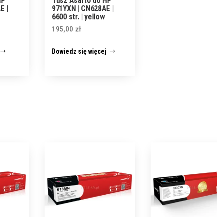
HP
Tusz Asarto do HP
E |
971YXN | CN628AE |
6600 str. | yellow
195,00
zł
Dowiedz się więcej