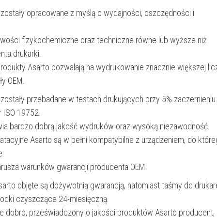
 zostały opracowane z myślą o wydajności, oszczędności i
iwości fizykochemiczne oraz techniczne równe lub wyższe niż
nta drukarki.
produkty Asarto pozwalają na wydrukowanie znacznie większej lic
ały OEM.
 zostały przebadane w testach drukujących przy 5% zaczernieniu
y ISO 19752.
wia bardzo dobrą jakość wydruków oraz wysoką niezawodność.
oatacyjne Asarto są w pełni kompatybilne z urządzeniem, do któr
e.
narusza warunków gwarancji producenta OEM.
Asarto objęte są dożywotnią gwarancją, natomiast taśmy do drukar
rodki czyszczące 24-miesięczną.
e dobro, przeświadczony o jakości produktów Asarto producent,