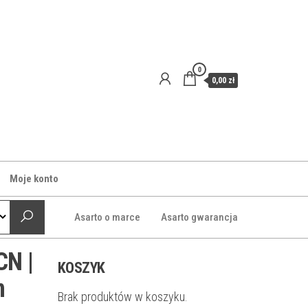
0
0,00 zł
Moje konto
Asarto o marce
Asarto gwarancja
CN |
KOSZYK
n
Brak produktów w koszyku.