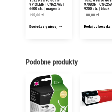
Tusz Asarto do HP
Tusz Asarto do 
971XLMN | CN627AE |
970BXN | CN625A
6600 str. | magenta
9200 str. | black
195,00
zł
188,00
zł
Dowiedz się więcej
Dodaj do koszyka
Podobne produkty