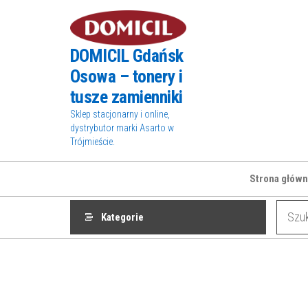
Przejdź
do
treści
DOMICIL Gdańsk
Osowa – tonery i
tusze zamienniki
Sklep stacjonarny i online,
dystrybutor marki Asarto w
Trójmieście.
Strona główn
Kategorie