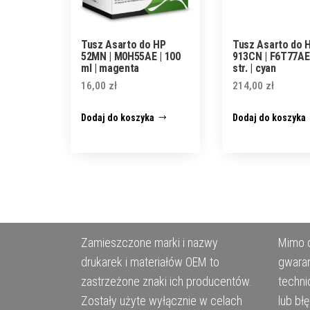
Tusz Asarto do HP
Tusz Asarto do 
52MN | M0H55AE | 100
913CN | F6T77AE 
ml | magenta
str. | cyan
16,00
zł
214,00
zł
Dodaj do koszyka
Dodaj do koszyka
Zamieszczone marki i nazwy
Mimo d
drukarek i materiałów OEM to
gwaran
zastrzeżone znaki ich producentów.
techni
Zostały użyte wyłącznie w celach
lub bł