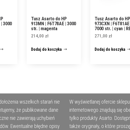
HP
Tusz Asarto do HP
Tusz Asarto do H
| 3000
913MN | F6T78AE | 3000
973CXN | F6T81AE 
str. | magenta
7000 str. | cyan | R
214,00
zł
271,00
zł
Dodaj do koszyka
Dodaj do koszyka
ołożenia wszelkich starań nie
W wyświetlanej ofercie sklepu
tujemy, że publikowane dane
internetowego znajdują się ob
czne nie zawierają uchybień
tylko produkty Asarto. Dostęp
ędów. Ewentualne błędne opisy
także oryginały, o które prosz