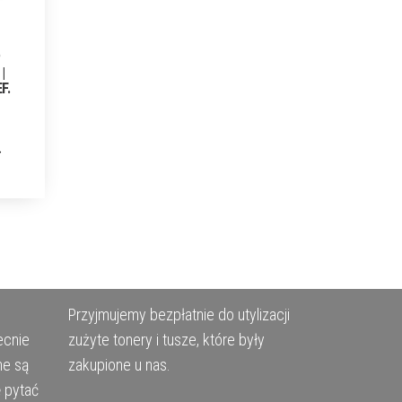
P
|
EF.
Przyjmujemy bezpłatnie do utylizacji
ecnie
zużyte tonery i tusze, które były
ne są
zakupione u nas.
ę pytać