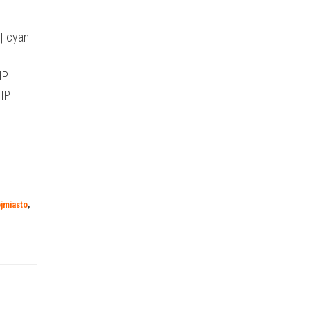
| cyan.
HP
 HP
jmiasto
,