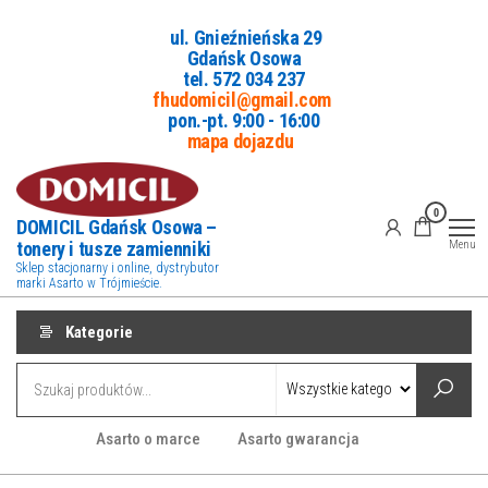
Przejdź
ul. Gnieźnieńska 29
do
Gdańsk Osowa
treści
tel. 5
72 034 237
fhudomicil@gmail.com
pon.-pt. 9:00 - 16:00
mapa dojazdu
0
DOMICIL Gdańsk Osowa –
tonery i tusze zamienniki
Menu
Sklep stacjonarny i online, dystrybutor
marki Asarto w Trójmieście.
Kategorie
Asarto o marce
Asarto gwarancja