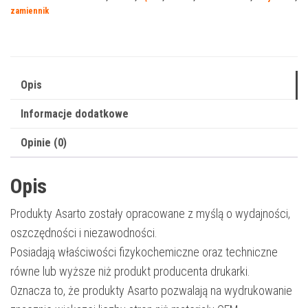
D023N
zamiennik
|
DRB023
|
12000
Opis
str.
Informacje dodatkowe
|
black
Opinie (0)
Opis
Produkty Asarto zostały opracowane z myślą o wydajności,
oszczędności i niezawodności.
Posiadają właściwości fizykochemiczne oraz techniczne
równe lub wyższe niż produkt producenta drukarki.
Oznacza to, że produkty Asarto pozwalają na wydrukowanie