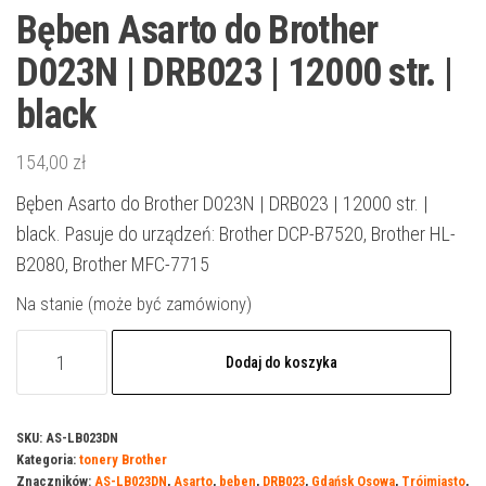
Bęben Asarto do Brother
D023N | DRB023 | 12000 str. |
black
154,00
zł
Bęben Asarto do Brother D023N | DRB023 | 12000 str. |
black. Pasuje do urządzeń: Brother DCP-B7520, Brother HL-
B2080, Brother MFC-7715
Na stanie (może być zamówiony)
ilość
Dodaj do koszyka
Bęben
Asarto
do
SKU:
AS-LB023DN
Kategoria:
tonery Brother
Brother
Znaczników:
AS-LB023DN
,
Asarto
,
bęben
,
DRB023
,
Gdańsk Osowa
,
Trójmiasto
,