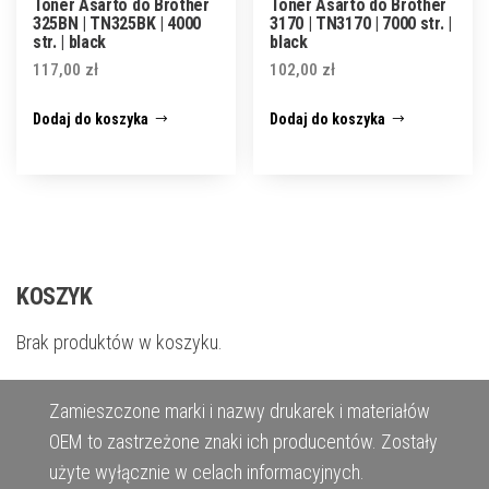
Toner Asarto do Brother
Toner Asarto do Brother
325BN | TN325BK | 4000
3170 | TN3170 | 7000 str. |
str. | black
black
117,00
zł
102,00
zł
Dodaj do koszyka
Dodaj do koszyka
KOSZYK
Brak produktów w koszyku.
Zamieszczone marki i nazwy drukarek i materiałów
OEM to zastrzeżone znaki ich producentów. Zostały
użyte wyłącznie w celach informacyjnych.