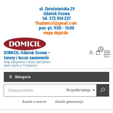
Przejdź
ul. Gnieźnieńska 29
do
Gdańsk Osowa
treści
tel. 5
72 034 237
fhudomicil@gmail.com
pon.-pt. 9:00 - 16:00
mapa dojazdu
0
DOMICIL Gdańsk Osowa –
tonery i tusze zamienniki
Menu
Sklep stacjonarny i online, dystrybutor
marki Asarto w Trójmieście.
Kategorie
Asarto o marce
Asarto gwarancja