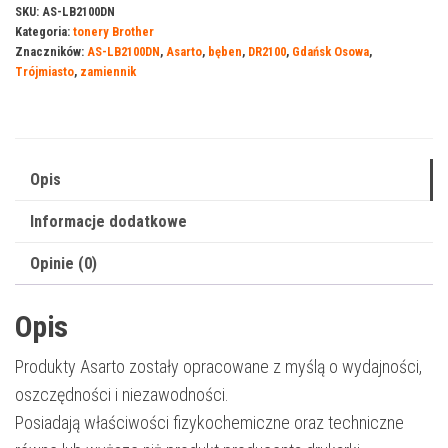
do
SKU:
AS-LB2100DN
Kategoria:
tonery Brother
Brother
Znaczników:
AS-LB2100DN
,
Asarto
,
bęben
,
DR2100
,
Gdańsk Osowa
,
2100DN
Trójmiasto
,
zamiennik
|
DR2100
|
12000
Opis
str.
Informacje dodatkowe
|
black
Opinie (0)
Opis
Produkty Asarto zostały opracowane z myślą o wydajności,
oszczędności i niezawodności.
Posiadają właściwości fizykochemiczne oraz techniczne