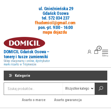
Przejdź
ul. Gnieźnieńska 29
do
Gdańsk Osowa
treści
tel. 5
72 034 237
fhudomicil@gmail.com
pon.-pt. 9:00 - 16:00
mapa dojazdu
0
DOMICIL Gdańsk Osowa –
tonery i tusze zamienniki
Menu
Sklep stacjonarny i online, dystrybutor
marki Asarto w Trójmieście.
Kategorie
Asarto o marce
Asarto gwarancja