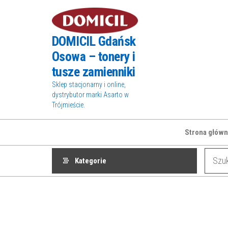
Przejdź
do
treści
DOMICIL Gdańsk
Osowa – tonery i
tusze zamienniki
Sklep stacjonarny i online,
dystrybutor marki Asarto w
Trójmieście.
Strona główn
Kategorie