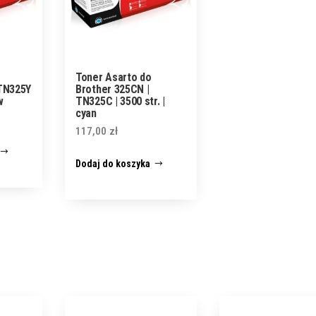
Toner Asarto do
 TN325Y
Brother 325CN |
w
TN325C | 3500 str. |
cyan
117,00
zł
Dodaj do koszyka