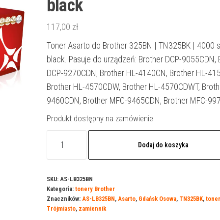
black
117,00
zł
Toner Asarto do Brother 325BN | TN325BK | 4000 st
black. Pasuje do urządzeń: Brother DCP-9055CDN, 
DCP-9270CDN, Brother HL-4140CN, Brother HL-41
Brother HL-4570CDW, Brother HL-4570CDWT, Broth
9460CDN, Brother MFC-9465CDN, Brother MFC-9
Produkt dostępny na zamówienie
ilość
Dodaj do koszyka
Toner
Asarto
do
SKU:
AS-LB325BN
Kategoria:
tonery Brother
Brother
Znaczników:
AS-LB325BN
,
Asarto
,
Gdańsk Osowa
,
TN325BK
,
toner
325BN
Trójmiasto
,
zamiennik
|