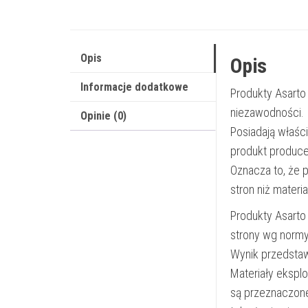
Opis
Opis
Informacje dodatkowe
Produkty Asarto
niezawodności.
Opinie (0)
Posiadają właśc
produkt produce
Oznacza to, że 
stron niż materi
Produkty Asarto
strony wg norm
Wynik przedsta
Materiały ekspl
są przeznaczon