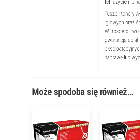
Ich użycie nie 
Tusze i tonery 
igłowych oraz ś
W trosce o Twoj
gwarancją objął
eksploatacyjnyc
naprawę lub wym
Może spodoba się również…