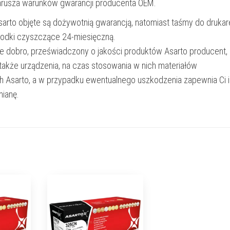
narusza warunków gwarancji producenta OEM.
Asarto objęte są dożywotnią gwarancją, natomiast taśmy do drukar
rodki czyszczące 24-miesięczną.
e dobro, przeświadczony o jakości produktów Asarto producent,
 także urządzenia, na czas stosowania w nich materiałów
h Asarto, a w przypadku ewentualnego uszkodzenia zapewnia Ci 
ianę.