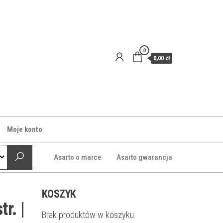
0
0,00 zł
Moje konto
Asarto o marce
Asarto gwarancja
KOSZYK
r. |
Brak produktów w koszyku.