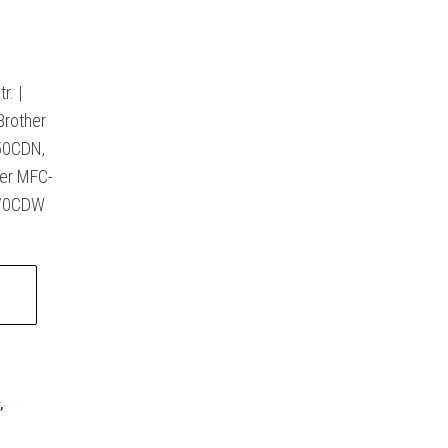
r. |
Brother
50CDN,
er MFC-
970CDW
,