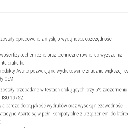
TN325BK
|
4000
str.
 zostały opracowane z myślą o wydajności, oszczędności i
|
black
iwości fizykochemiczne oraz techniczne równe lub wyższe niż
nta drukarki.
produkty Asarto pozwalają na wydrukowanie znacznie większej lic
ały OEM.
 zostały przebadane w testach drukujących przy 5% zaczernieniu
y ISO 19752.
wia bardzo dobrą jakość wydruków oraz wysoką niezawodność.
oatacyjne Asarto są w pełni kompatybilne z urządzeniem, do któr
e.