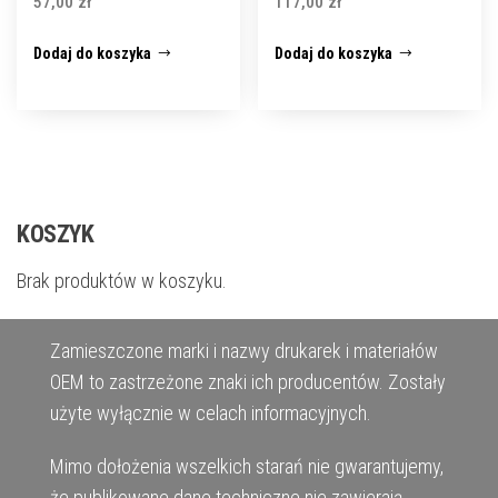
57,00
zł
117,00
zł
Dodaj do koszyka
Dodaj do koszyka
KOSZYK
Brak produktów w koszyku.
Zamieszczone marki i nazwy drukarek i materiałów
OEM to zastrzeżone znaki ich producentów. Zostały
użyte wyłącznie w celach informacyjnych.
Mimo dołożenia wszelkich starań nie gwarantujemy,
że publikowane dane techniczne nie zawierają