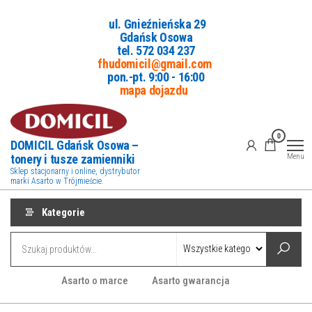
Przejdź
ul. Gnieźnieńska 29
do
Gdańsk Osowa
treści
tel. 5
72 034 237
fhudomicil@gmail.com
pon.-pt. 9:00 - 16:00
mapa dojazdu
0
DOMICIL Gdańsk Osowa –
tonery i tusze zamienniki
Menu
Sklep stacjonarny i online, dystrybutor
marki Asarto w Trójmieście.
Kategorie
Asarto o marce
Asarto gwarancja