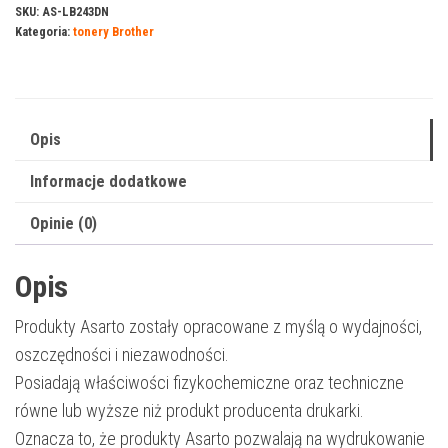
do
SKU:
AS-LB243DN
Kategoria:
tonery Brother
Brother
D243CL
|
DR243CL
Opis
|
18000
Informacje dodatkowe
str.
Opinie (0)
|
CMYK
Opis
Produkty Asarto zostały opracowane z myślą o wydajności,
oszczędności i niezawodności.
Posiadają właściwości fizykochemiczne oraz techniczne
równe lub wyższe niż produkt producenta drukarki.
Oznacza to, że produkty Asarto pozwalają na wydrukowanie