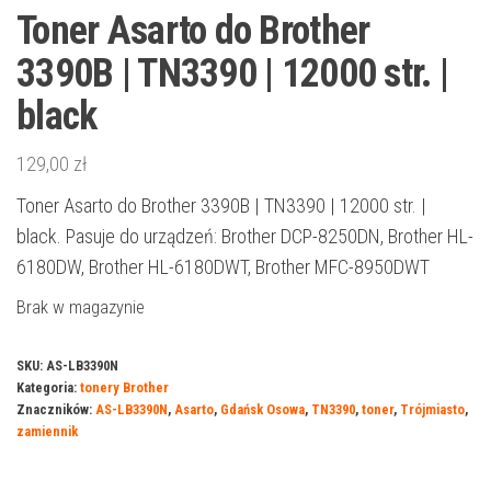
Toner Asarto do Brother
3390B | TN3390 | 12000 str. |
black
129,00
zł
Toner Asarto do Brother 3390B | TN3390 | 12000 str. |
black. Pasuje do urządzeń: Brother DCP-8250DN, Brother HL-
6180DW, Brother HL-6180DWT, Brother MFC-8950DWT
Brak w magazynie
SKU:
AS-LB3390N
Kategoria:
tonery Brother
Znaczników:
AS-LB3390N
,
Asarto
,
Gdańsk Osowa
,
TN3390
,
toner
,
Trójmiasto
,
zamiennik