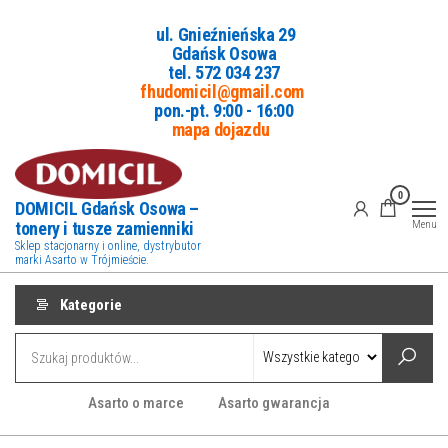
Przejdź
ul. Gnieźnieńska 29
do
Gdańsk Osowa
treści
tel. 5
72 034 237
fhudomicil@gmail.com
pon.-pt. 9:00 - 16:00
mapa dojazdu
0
DOMICIL Gdańsk Osowa –
tonery i tusze zamienniki
Menu
Sklep stacjonarny i online, dystrybutor
marki Asarto w Trójmieście.
Kategorie
Asarto o marce
Asarto gwarancja