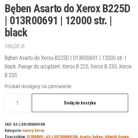
Bęben Asarto do Xerox B225D
| 013R00691 | 12000 str. |
black
166,00
zł
Bęben Asarto do Xerox B225D | 013R00691 | 12000 str. |
black. Pasuje do urządzeń: Xerox B 225, Xerox B 230, Xerox
B 235
Produkt dostępny na zamówienie
ilość
Dodaj do koszyka
Bęben
Asarto
do
SKU:
AS-LX013R00691DN
Kategoria:
tonery Xerox
Xerox
Znaczników:
013R00691
,
AS-LX013R00691DN
,
Asarto
,
bęben
,
Gdańsk Osowa
,