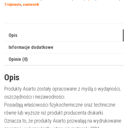
B225D
Trójmiasto
,
zamiennik
|
013R00691
|
12000
Opis
str.
Informacje dodatkowe
|
black
Opinie (0)
Opis
Produkty Asarto zostały opracowane z myślą o wydajności,
oszczędności i niezawodności.
Posiadają właściwości fizykochemiczne oraz techniczne
równe lub wyższe niż produkt producenta drukarki.
Oznacza to, że produkty Asarto pozwalają na wydrukowanie