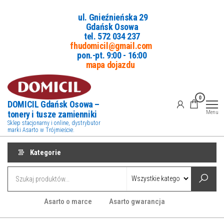
Przejdź
ul. Gnieźnieńska 29
do
Gdańsk Osowa
treści
tel. 5
72 034 237
fhudomicil@gmail.com
pon.-pt. 9:00 - 16:00
mapa dojazdu
0
DOMICIL Gdańsk Osowa –
tonery i tusze zamienniki
Menu
Sklep stacjonarny i online, dystrybutor
marki Asarto w Trójmieście.
Kategorie
Asarto o marce
Asarto gwarancja