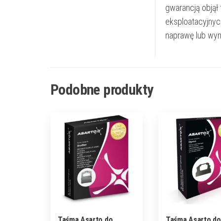
gwarancją objął
eksploatacyjnyc
naprawę lub wym
Podobne produkty
Taśma Asarto do
Taśma Asarto d