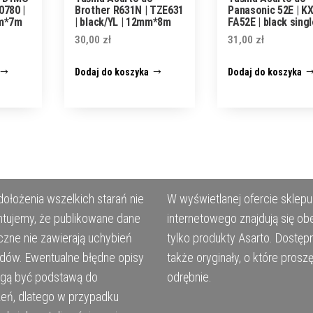
0780 |
Brother R631N | TZE631
Panasonic 52E | KX
mm*7m
| black/YL | 12mm*8m
FA52E | black sing
30,00
zł
31,00
zł
Dodaj do koszyka
Dodaj do koszyka
ołożenia wszelkich starań nie
W wyświetlanej ofercie sklepu
tujemy, że publikowane dane
internetowego znajdują się ob
czne nie zawierają uchybień
tylko produkty Asarto. Dostęp
ędów. Ewentualne błędne opisy
także oryginały, o które prosz
ogą być podstawą do
odrębnie.
eń, dlatego w przypadku