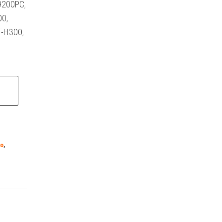
-9200PC,
00,
T-H300,
to
,