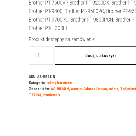
Brother PT-7600VP, Brother PT-9200DX, Brother PT
Brother PT-9400, Brother PT-9500PC, Brother PT-96
Brother PT-9700PC, Brother PT-9800PCN, Brother P
Brother PT-H300LI
Produkt dostępny na zamówienie
ilość
Dodaj do koszyka
Taśma
Asarto
do
SKU:
AS-RB241N
Kategoria:
taśmy barwiące
Brother
Znaczników:
AS-RB241N
,
Asarto
,
Gdańsk Osowa
,
taśma
,
Trójmias
R241N
TZE241
,
zamiennik
|
TZE241
|
black/WT
|