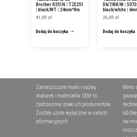
Brother R251N | TZE251
D6/7/BK/W | S072
| black/WT | 24mm*8m
black/white | 6
41,00
zł
26,00
zł
Dodaj do koszyka
Dodaj do koszyka
Zamieszczone marki i nazwy
Mimo d
drukarek i materiałów OEM to
gwaran
zastrzeżone znaki ich producentów.
techni
Zostały użyte wyłącznie w celach
lub bł
informacyjnych.
nie m
roszcz