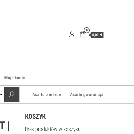
0
0,00 zł
Moje konto
Asarto o marce
Asarto gwarancja
KOSZYK
T |
Brak produktów w koszyku.