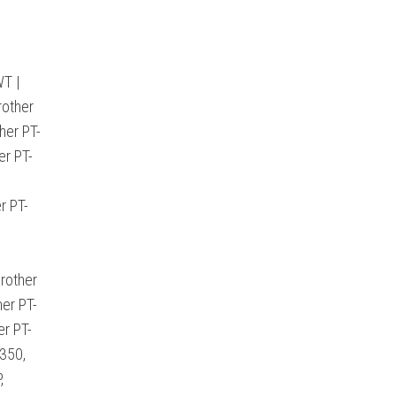
WT |
rother
her PT-
er PT-
r PT-
Brother
er PT-
er PT-
-350,
,