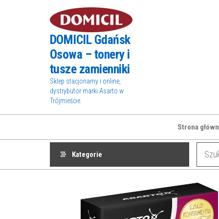
Przejdź
do
treści
DOMICIL Gdańsk
Osowa – tonery i
tusze zamienniki
Sklep stacjonarny i online,
dystrybutor marki Asarto w
Trójmieście.
Strona główn
Kategorie