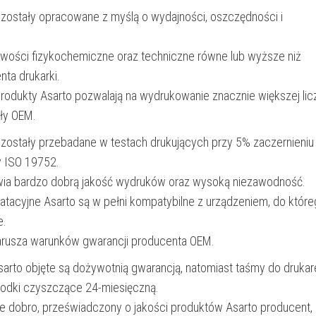
 zostały opracowane z myślą o wydajności, oszczędności i
18mm*8m
iwości fizykochemiczne oraz techniczne równe lub wyższe niż
nta drukarki.
produkty Asarto pozwalają na wydrukowanie znacznie większej lic
ały OEM.
 zostały przebadane w testach drukujących przy 5% zaczernieniu
y ISO 19752.
wia bardzo dobrą jakość wydruków oraz wysoką niezawodność.
oatacyjne Asarto są w pełni kompatybilne z urządzeniem, do któr
e.
narusza warunków gwarancji producenta OEM.
Asarto objęte są dożywotnią gwarancją, natomiast taśmy do drukar
rodki czyszczące 24-miesięczną.
e dobro, przeświadczony o jakości produktów Asarto producent,