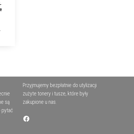
-
le
Przyjmujemy bezpłatnie do utylizacji
ecnie
zużyte tonery i tusze, które były
ne są
zakupione u nas.
ę pytać
Facebook