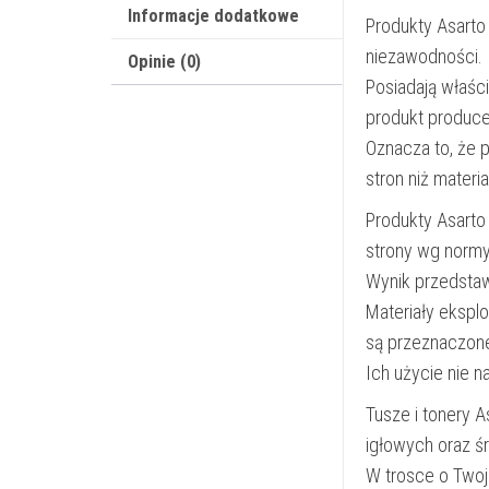
Informacje dodatkowe
Produkty Asarto
niezawodności.
Opinie (0)
Posiadają właśc
produkt produce
Oznacza to, że 
stron niż materi
Produkty Asarto
strony wg norm
Wynik przedsta
Materiały ekspl
są przeznaczon
Ich użycie nie 
Tusze i tonery 
igłowych oraz ś
W trosce o Twoj