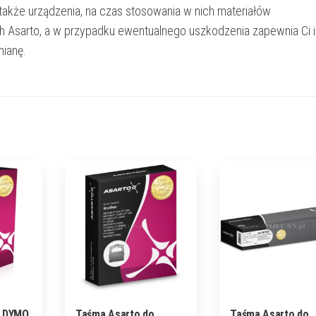
 także urządzenia, na czas stosowania w nich materiałów
h Asarto, a w przypadku ewentualnego uszkodzenia zapewnia Ci 
ianę.
o DYMO
Taśma Asarto do
Taśma Asarto do