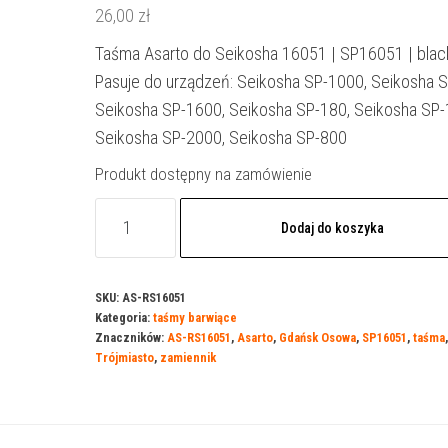
26,00
zł
Taśma Asarto do Seikosha 16051 | SP16051 | blac
Pasuje do urządzeń: Seikosha SP-1000, Seikosha 
Seikosha SP-1600, Seikosha SP-180, Seikosha SP-
Seikosha SP-2000, Seikosha SP-800
Produkt dostępny na zamówienie
ilość
Dodaj do koszyka
Taśma
Asarto
do
SKU:
AS-RS16051
Kategoria:
taśmy barwiące
Seikosha
Znaczników:
AS-RS16051
,
Asarto
,
Gdańsk Osowa
,
SP16051
,
taśma
,
16051
Trójmiasto
,
zamiennik
|
SP16051
|