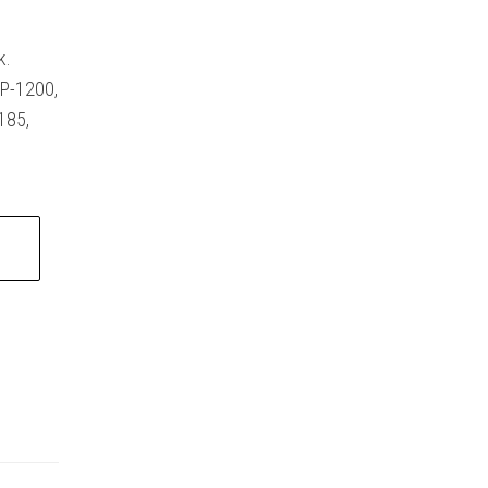
k.
SP-1200,
185,