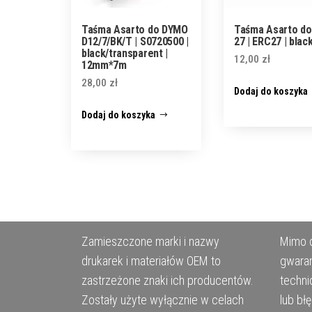
Taśma Asarto do DYMO
Taśma Asarto do
D12/7/BK/T | S0720500 |
27 | ERC27 | blac
black/transparent |
12,00
zł
12mm*7m
28,00
zł
Dodaj do koszyka
Dodaj do koszyka
Zamieszczone marki i nazwy
Mimo d
drukarek i materiałów OEM to
gwaran
zastrzeżone znaki ich producentów.
techni
Zostały użyte wyłącznie w celach
lub bł