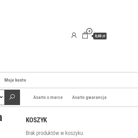
0
0,00 zł
Moje konto
Asarto o marce
Asarto gwarancja
a
KOSZYK
Brak produktów w koszyku.