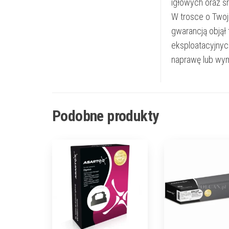
igłowych oraz ś
W trosce o Twoj
gwarancją objął
eksploatacyjnyc
naprawę lub wym
Podobne produkty