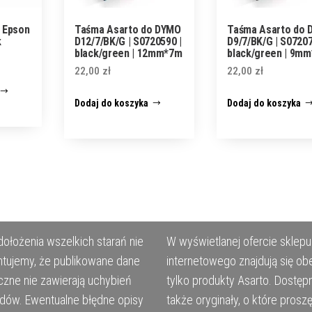
 Epson
Taśma Asarto do DYMO
Taśma Asarto do
k
D12/7/BK/G | S0720590 |
D9/7/BK/G | S07207
black/green | 12mm*7m
black/green | 9m
22,00
zł
22,00
zł
Dodaj do koszyka
Dodaj do koszyka
ołożenia wszelkich starań nie
W wyświetlanej ofercie sklepu
tujemy, że publikowane dane
internetowego znajdują się ob
czne nie zawierają uchybień
tylko produkty Asarto. Dostęp
ędów. Ewentualne błędne opisy
także oryginały, o które prosz