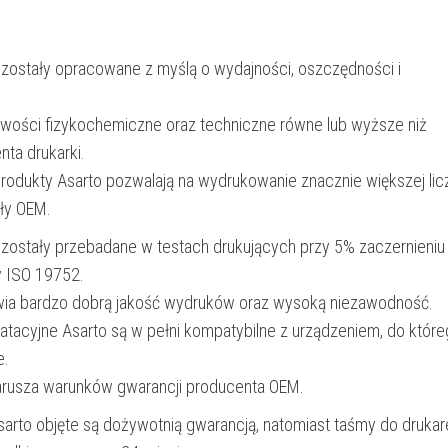
black
 zostały opracowane z myślą o wydajności, oszczędności i
iwości fizykochemiczne oraz techniczne równe lub wyższe niż
nta drukarki.
produkty Asarto pozwalają na wydrukowanie znacznie większej lic
ały OEM.
 zostały przebadane w testach drukujących przy 5% zaczernieniu
y ISO 19752.
wia bardzo dobrą jakość wydruków oraz wysoką niezawodność.
oatacyjne Asarto są w pełni kompatybilne z urządzeniem, do któr
e.
narusza warunków gwarancji producenta OEM.
Asarto objęte są dożywotnią gwarancją, natomiast taśmy do drukar