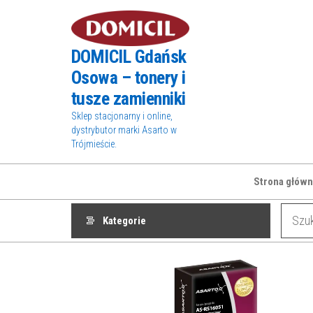
Przejdź
do
treści
DOMICIL Gdańsk
Osowa – tonery i
tusze zamienniki
Sklep stacjonarny i online,
dystrybutor marki Asarto w
Trójmieście.
Strona główn
Kategorie