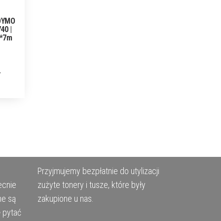
 DYMO
40 |
m*7m
Przyjmujemy bezpłatnie do utylizacji
ecnie
zużyte tonery i tusze, które były
ne są
zakupione u nas.
ę pytać