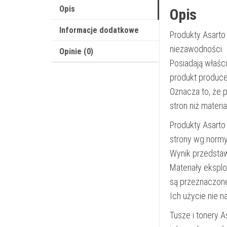
Opis
Opis
Informacje dodatkowe
Produkty Asarto
niezawodności.
Opinie (0)
Posiadają właśc
produkt produce
Oznacza to, że 
stron niż materi
Produkty Asarto
strony wg norm
Wynik przedsta
Materiały ekspl
są przeznaczon
Ich użycie nie 
Tusze i tonery 