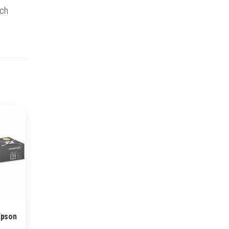
ich
Epson