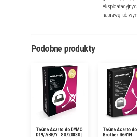
eksploatacyjnyc
naprawę lub wym
Podobne produkty
Taśma Asarto do DYMO
Taśma Asarto do
D19/7/BK/Y | S0720880 |
Brother R641N |