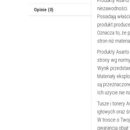
Produkty Asarto
niezawodności.
Opinie (0)
Posiadają właśc
produkt produce
Oznacza to, że 
stron niż materi
Produkty Asarto
strony wg norm
Wynik przedsta
Materiały ekspl
są przeznaczon
Ich użycie nie 
Tusze i tonery 
igłowych oraz ś
W trosce o Twoj
gwarancją objął