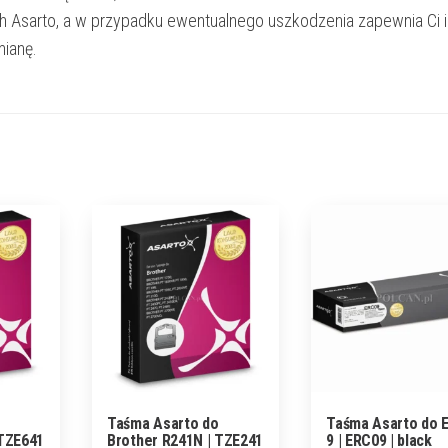
h Asarto, a w przypadku ewentualnego uszkodzenia zapewnia Ci 
ianę.
Taśma Asarto do
Taśma Asarto do 
 TZE641
Brother R241N | TZE241
9 | ERC09 | black