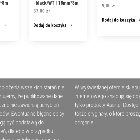
m*8m
| black/WT | 18mm*8m
9,00
zł
37,00
zł
Dodaj do koszyka
j
Dodaj do koszyka
ołożenia wszelkich starań nie
W wyświetlanej ofercie sklepu
tujemy, że publikowane dane
internetowego znajdują się ob
czne nie zawierają uchybień
tylko produkty Asarto. Dostęp
ędów. Ewentualne błędne opisy
także oryginały, o które prosz
ogą być podstawą do
odrębnie.
eń, dlatego w przypadku
kolwiek wątpliwości prosimy