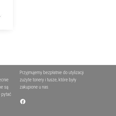
Przyjmujemy bezpłatnie do utylizacji
ecnie
zużyte tonery i tusze, które były
ne są
zakupione u nas.
ę pytać
Facebook