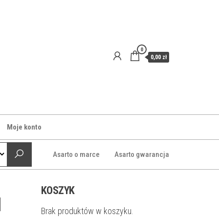
0
0,00 zł
Moje konto
Asarto o marce
Asarto gwarancja
KOSZYK
d
Brak produktów w koszyku.