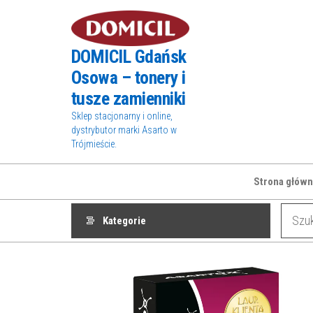
Przejdź
do
treści
DOMICIL Gdańsk
Osowa – tonery i
tusze zamienniki
Sklep stacjonarny i online,
dystrybutor marki Asarto w
Trójmieście.
Strona główn
Kategorie