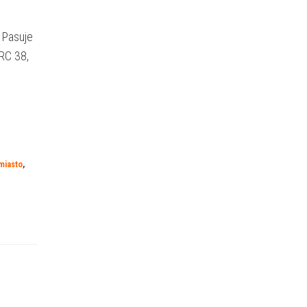
 Pasuje
RC 38,
miasto
,