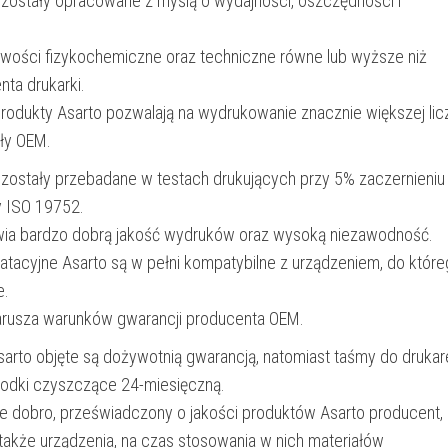
 zostały opracowane z myślą o wydajności, oszczędności i
iwości fizykochemiczne oraz techniczne równe lub wyższe niż
nta drukarki.
produkty Asarto pozwalają na wydrukowanie znacznie większej lic
ały OEM.
 zostały przebadane w testach drukujących przy 5% zaczernieniu
y ISO 19752.
wia bardzo dobrą jakość wydruków oraz wysoką niezawodność.
oatacyjne Asarto są w pełni kompatybilne z urządzeniem, do któr
e.
narusza warunków gwarancji producenta OEM.
Asarto objęte są dożywotnią gwarancją, natomiast taśmy do drukar
rodki czyszczące 24-miesięczną.
e dobro, przeświadczony o jakości produktów Asarto producent,
 także urządzenia, na czas stosowania w nich materiałów