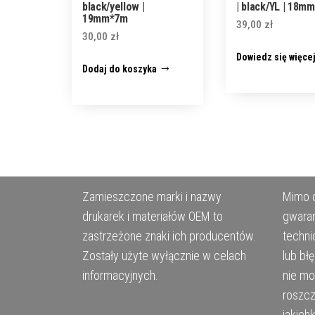
black/yellow |
| black/YL | 18m
19mm*7m
39,00
zł
30,00
zł
Dowiedz się więce
Dodaj do koszyka
Zamieszczone marki i nazwy
Mimo d
drukarek i materiałów OEM to
gwaran
zastrzeżone znaki ich producentów.
techni
Zostały użyte wyłącznie w celach
lub bł
informacyjnych.
nie m
roszcz
jakich