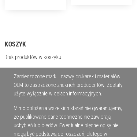
KOSZYK
Brak produktów w koszyku.
Zamieszczone marki i nazwy drukarek i materiałów
OEM to zastrzeżone znaki ich producentów. Zostały
użyte wyłącznie w celach informacyjnych.
Mimo dołożenia wszelkich starań nie gwarantujemy,
że publikowane dane techniczne nie zawierają
uchybień lub błędów. Ewentualne błędne opisy nie
mogą być podstawą do roszczeń, dlatego w