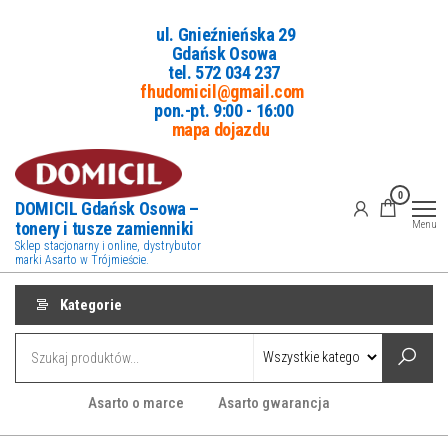
Przejdź
ul. Gnieźnieńska 29
do
Gdańsk Osowa
treści
tel. 5
72 034 237
fhudomicil@gmail.com
pon.-pt. 9:00 - 16:00
mapa dojazdu
0
DOMICIL Gdańsk Osowa –
tonery i tusze zamienniki
Menu
Sklep stacjonarny i online, dystrybutor
marki Asarto w Trójmieście.
Kategorie
Asarto o marce
Asarto gwarancja