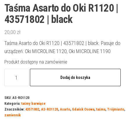
Taśma Asarto do Oki R1120 |
43571802 | black
20,00
zł
Taśma Asarto do Oki R1120 | 43571802 | black. Pasuje do
urządzeń: Oki MICROLINE 1120, Oki MICROLINE 1190
Produkt dostępny na zamówienie
ilość
Dodaj do koszyka
Taśma
Asarto
do
SKU:
AS-RO1120
Kategoria:
taśmy barwiące
Oki
Znaczników:
43571802
,
AS-RO1120
,
Asarto
,
Gdańsk Osowa
,
taśma
,
Trójmiasto
,
R1120
zamiennik
|
43571802