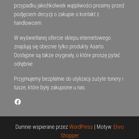
przypadku jakichkolwiek wątpliwości prosimy przed
podjęciem decyzji o zakupie o kontakt z
handlowcem.
W wyświetlanej ofercie sklepu internetowego
znajdują się obecnie tylko produkty Asarto.
Dostępne są także oryginały, o które proszę pytać
odrębnie.
Przyjmujemy bezpłatnie do utylizacji zużyte tonery i
tusze, które były zakupione u nas.
Facebook
Dumnie wspierane przez
WordPress
|
Motyw:
Envo
Shopper