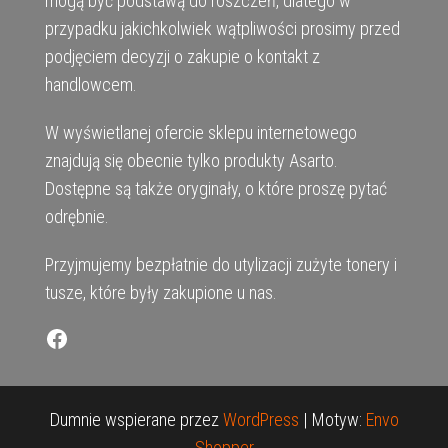
mogą być podstawą do roszczeń, dlatego w
przypadku jakichkolwiek wątpliwości prosimy przed
podjęciem decyzji o zakupie o kontakt z
handlowcem.
W wyświetlanej ofercie sklepu internetowego
znajdują się obecnie tylko produkty Asarto.
Dostępne są także oryginały, o które proszę pytać
odrębnie.
Przyjmujemy bezpłatnie do utylizacji zużyte tonery i
tusze, które były zakupione u nas.
Facebook
Dumnie wspierane przez
WordPress
|
Motyw:
Envo
Shopper