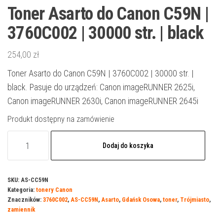
Toner Asarto do Canon C59N |
3760C002 | 30000 str. | black
254,00
zł
Toner Asarto do Canon C59N | 3760C002 | 30000 str. |
black. Pasuje do urządzeń: Canon imageRUNNER 2625i,
Canon imageRUNNER 2630i, Canon imageRUNNER 2645i
Produkt dostępny na zamówienie
ilość
Dodaj do koszyka
Toner
Asarto
do
SKU:
AS-CC59N
Kategoria:
tonery Canon
Canon
Znaczników:
3760C002
,
AS-CC59N
,
Asarto
,
Gdańsk Osowa
,
toner
,
Trójmiasto
,
C59N
zamiennik
|