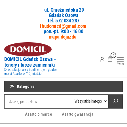
Przejdź
ul. Gnieźnieńska 29
do
Gdańsk Osowa
treści
tel. 5
72 034 237
fhudomicil@gmail.com
pon.-pt. 9:00 - 16:00
mapa dojazdu
0
DOMICIL Gdańsk Osowa –
tonery i tusze zamienniki
Menu
Sklep stacjonarny i online, dystrybutor
marki Asarto w Trójmieście.
Kategorie
Asarto o marce
Asarto gwarancja