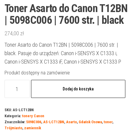
Toner Asarto do Canon T12BN
| 5098C006 | 7600 str. | black
274,00
zł
Toner Asarto do Canon T12BN | 5098C006 | 7600 str. |
black. Pasuje do urządzeń: Canon i-SENSYS X C1333 i,
Canon i-SENSYS X C1333 iF, Canon i-SENSYS X C1333 P
Produkt dostępny na zamówienie
ilość
Dodaj do koszyka
Toner
Asarto
do
SKU:
AS-LCT12BN
Kategoria:
tonery Canon
Canon
Znaczników:
5098C006
,
AS-LCT12BN
,
Asarto
,
Gdańsk Osowa
,
toner
,
T12BN
Trójmiasto
,
zamiennik
|