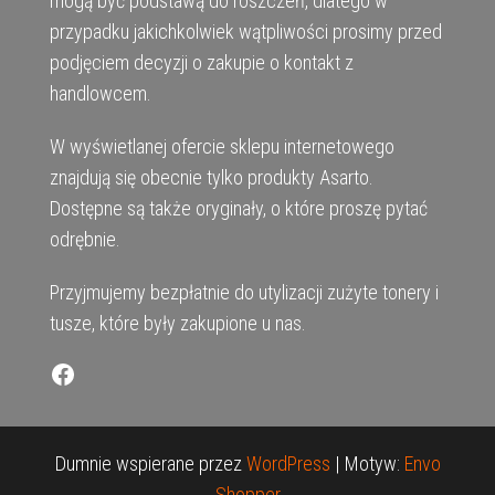
mogą być podstawą do roszczeń, dlatego w
przypadku jakichkolwiek wątpliwości prosimy przed
podjęciem decyzji o zakupie o kontakt z
handlowcem.
W wyświetlanej ofercie sklepu internetowego
znajdują się obecnie tylko produkty Asarto.
Dostępne są także oryginały, o które proszę pytać
odrębnie.
Przyjmujemy bezpłatnie do utylizacji zużyte tonery i
tusze, które były zakupione u nas.
Facebook
Dumnie wspierane przez
WordPress
|
Motyw:
Envo
Shopper