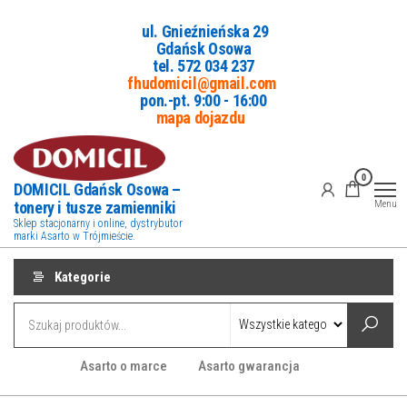
Przejdź
ul. Gnieźnieńska 29
do
Gdańsk Osowa
treści
tel. 5
72 034 237
fhudomicil@gmail.com
pon.-pt. 9:00 - 16:00
mapa dojazdu
0
DOMICIL Gdańsk Osowa –
tonery i tusze zamienniki
Menu
Sklep stacjonarny i online, dystrybutor
marki Asarto w Trójmieście.
Kategorie
Asarto o marce
Asarto gwarancja