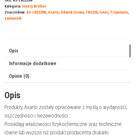
SKU:
AS-LB2220N
Kategoria:
tonery Brother
Brother
Znaczników:
AS-LB2220N
,
Asarto
,
Gdańsk Osowa
,
TN2220
,
toner
,
Trójmiasto
,
2220
zamiennik
|
TN2220
|
2600
Opis
str.
Informacje dodatkowe
|
black
Opinie (0)
Opis
Produkty Asarto zostały opracowane z myślą o wydajności,
oszczędności i niezawodności.
Posiadają właściwości fizykochemiczne oraz techniczne
równe lub wyższe niż produkt producenta drukarki.