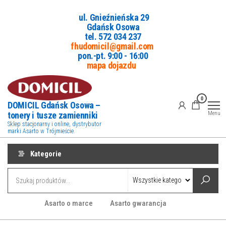
Przejdź
ul. Gnieźnieńska 29
do
Gdańsk Osowa
treści
tel. 5
72 034 237
fhudomicil@gmail.com
pon.-pt. 9:00 - 16:00
mapa dojazdu
0
DOMICIL Gdańsk Osowa –
tonery i tusze zamienniki
Menu
Sklep stacjonarny i online, dystrybutor
marki Asarto w Trójmieście.
Kategorie
Asarto o marce
Asarto gwarancja