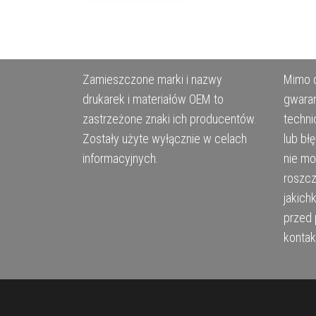
Zamieszczone marki i nazwy
Mimo d
drukarek i materiałów OEM to
gwaran
zastrzeżone znaki ich producentów.
techni
Zostały użyte wyłącznie w celach
lub bł
informacyjnych.
nie m
roszcz
jakich
przed 
kontak