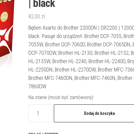
| black
82,00
zł
Bęben Asarto do Brother 2200DN | DR2200 | 12000 s
black. Pasuje do urządzeń: Brother DCP-7055, Brot
7055W, Brother DCP-7060D, Brother DCP-7065DN, B
DCP-7070DW, Brother HL-2130, Brother HL-2132, B
HL-2135W, Brother HL-2240, Brother HL-2240D, Bro
HL-2250DN, Brother HL-2270DW, Brother MFC-736
Brother MFC-7460DN, Brother MFC-7460N, Brother
7860DW
Na stanie (może być zamówiony)
ilość
Dodaj do koszyka
Bęben
Asarto
do