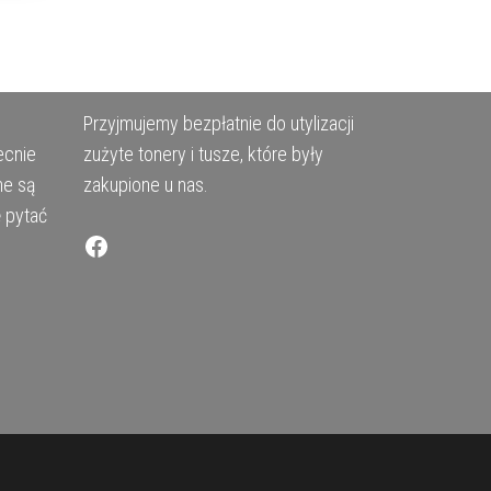
Przyjmujemy bezpłatnie do utylizacji
ecnie
zużyte tonery i tusze, które były
ne są
zakupione u nas.
ę pytać
Facebook