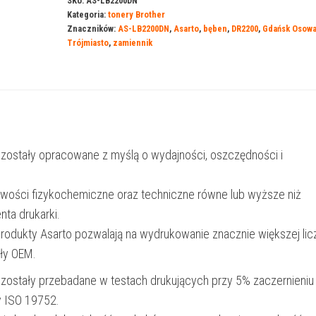
SKU:
AS-LB2200DN
Kategoria:
tonery Brother
Brother
Znaczników:
AS-LB2200DN
,
Asarto
,
bęben
,
DR2200
,
Gdańsk Osow
2200DN
Trójmiasto
,
zamiennik
|
DR2200
|
12000
str.
 zostały opracowane z myślą o wydajności, oszczędności i
|
black
iwości fizykochemiczne oraz techniczne równe lub wyższe niż
nta drukarki.
produkty Asarto pozwalają na wydrukowanie znacznie większej lic
ały OEM.
 zostały przebadane w testach drukujących przy 5% zaczernieniu
y ISO 19752.