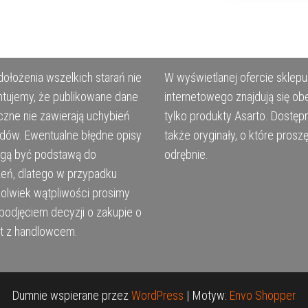
ołożenia wszelkich starań nie
W wyświetlanej ofercie sklepu
tujemy, że publikowane dane
internetowego znajdują się ob
czne nie zawierają uchybień
tylko produkty Asarto. Dostęp
ędów. Ewentualne błędne opisy
także oryginały, o które prosz
ogą być podstawą do
odrębnie.
eń, dlatego w przypadku
kolwiek wątpliwości prosimy
podjęciem decyzji o zakupie o
t z handlowcem.
Dumnie wspierane przez
WordPress
|
Motyw:
Envo Shopper