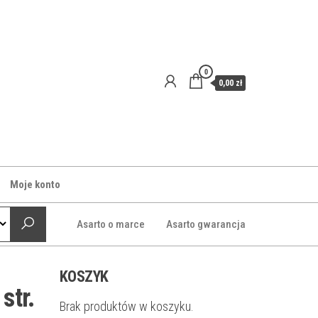
0
0,00 zł
Moje konto
Asarto o marce
Asarto gwarancja
KOSZYK
str.
Brak produktów w koszyku.