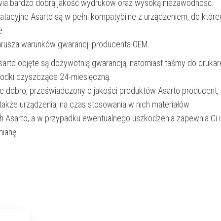
wia bardzo dobrą jakość wydruków oraz wysoką niezawodność.
oatacyjne Asarto są w pełni kompatybilne z urządzeniem, do któr
e.
narusza warunków gwarancji producenta OEM.
Asarto objęte są dożywotnią gwarancją, natomiast taśmy do drukar
rodki czyszczące 24-miesięczną.
e dobro, przeświadczony o jakości produktów Asarto producent,
 także urządzenia, na czas stosowania w nich materiałów
h Asarto, a w przypadku ewentualnego uszkodzenia zapewnia Ci 
ianę.