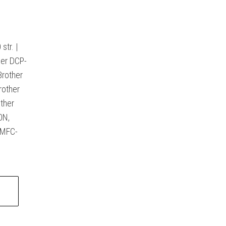
tr. |
her DCP-
rother
rother
ther
0N,
 MFC-