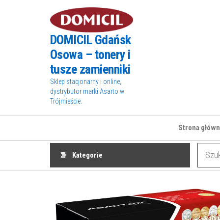
Przejdź
do
treści
DOMICIL Gdańsk
Osowa – tonery i
tusze zamienniki
Sklep stacjonarny i online,
dystrybutor marki Asarto w
Trójmieście.
Strona główn
Kategorie