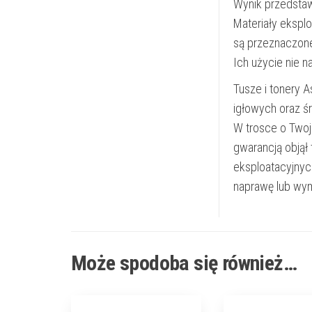
Wynik przedsta
Materiały ekspl
są przeznaczon
Ich użycie nie 
Tusze i tonery 
igłowych oraz ś
W trosce o Twoj
gwarancją objął
eksploatacyjnyc
naprawę lub wym
Może spodoba się również…