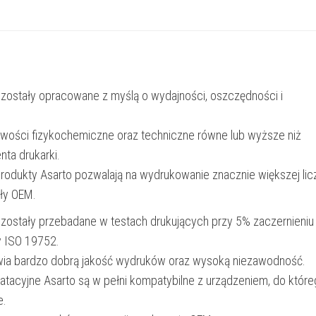
TN247C
|
2300
str.
 zostały opracowane z myślą o wydajności, oszczędności i
|
cyan
iwości fizykochemiczne oraz techniczne równe lub wyższe niż
nta drukarki.
produkty Asarto pozwalają na wydrukowanie znacznie większej lic
ały OEM.
 zostały przebadane w testach drukujących przy 5% zaczernieniu
y ISO 19752.
wia bardzo dobrą jakość wydruków oraz wysoką niezawodność.
oatacyjne Asarto są w pełni kompatybilne z urządzeniem, do któr
e.