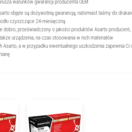
narusza warunków gwarancji producenta OEM.
Asarto objęte są dożywotnią gwarancją, natomiast taśmy do drukar
rodki czyszczące 24-miesięczną.
e dobro, przeświadczony o jakości produktów Asarto producent,
 także urządzenia, na czas stosowania w nich materiałów
h Asarto, a w przypadku ewentualnego uszkodzenia zapewnia Ci 
ianę.