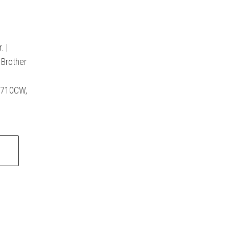
. |
 Brother
3710CW,