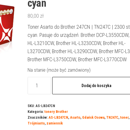
cyan
80,00
zł
Toner Asarto do Brother 247CN | TN247C | 2300 str
cyan. Pasuje do urządzeń: Brother DCP-L3550CDW,
HL-L3210CW, Brother HL-L3230CDW, Brother HL-
L3270CDW, Brother HL-L3290CDW, Brother MFC-L
Brother MFC-L3750CDW, Brother MFC-L3770CDW
Na stanie (może być zamówiony)
ilość
Dodaj do koszyka
Toner
Asarto
do
SKU:
AS-LB247CN
Kategoria:
tonery Brother
Brother
Znaczników:
AS-LB247CN
,
Asarto
,
Gdańsk Osowa
,
TN247C
,
toner
,
247CN
Trójmiasto
,
zamiennik
|