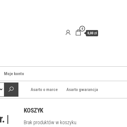
0
0,00 zł
Moje konto
Asarto o marce
Asarto gwarancja
KOSZYK
. |
Brak produktów w koszyku.