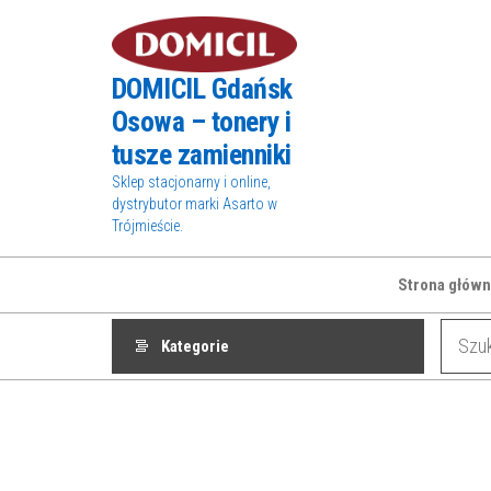
Przejdź
do
treści
DOMICIL Gdańsk
Osowa – tonery i
tusze zamienniki
Sklep stacjonarny i online,
dystrybutor marki Asarto w
Trójmieście.
Strona główn
Kategorie