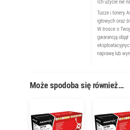
Ich użycie nie 
Tusze i tonery 
igłowych oraz ś
W trosce o Twoj
gwarancją objął
eksploatacyjnyc
naprawę lub wym
Może spodoba się również…