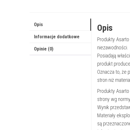
Opis
Opis
Informacje dodatkowe
Produkty Asarto
niezawodności.
Opinie (0)
Posiadają właśc
produkt produce
Oznacza to, że 
stron niż materi
Produkty Asarto
strony wg norm
Wynik przedsta
Materiały ekspl
są przeznaczon