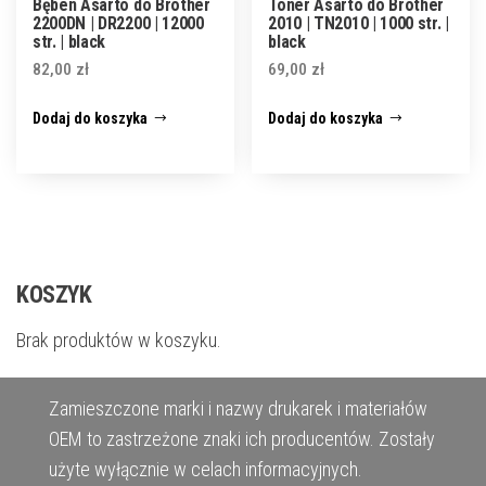
Bęben Asarto do Brother
Toner Asarto do Brother
2200DN | DR2200 | 12000
2010 | TN2010 | 1000 str. |
str. | black
black
82,00
zł
69,00
zł
Dodaj do koszyka
Dodaj do koszyka
KOSZYK
Brak produktów w koszyku.
Zamieszczone marki i nazwy drukarek i materiałów
OEM to zastrzeżone znaki ich producentów. Zostały
użyte wyłącznie w celach informacyjnych.