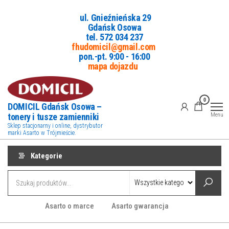
Przejdź
ul. Gnieźnieńska 29
do
Gdańsk Osowa
treści
tel. 5
72 034 237
fhudomicil@gmail.com
pon.-pt. 9:00 - 16:00
mapa dojazdu
0
DOMICIL Gdańsk Osowa –
tonery i tusze zamienniki
Menu
Sklep stacjonarny i online, dystrybutor
marki Asarto w Trójmieście.
Kategorie
Asarto o marce
Asarto gwarancja