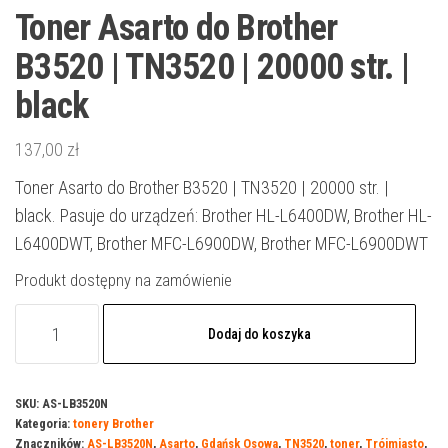
Toner Asarto do Brother
B3520 | TN3520 | 20000 str. |
black
137,00
zł
Toner Asarto do Brother B3520 | TN3520 | 20000 str. |
black. Pasuje do urządzeń: Brother HL-L6400DW, Brother HL-
L6400DWT, Brother MFC-L6900DW, Brother MFC-L6900DWT
Produkt dostępny na zamówienie
ilość
Dodaj do koszyka
Toner
Asarto
do
SKU:
AS-LB3520N
Kategoria:
tonery Brother
Brother
Znaczników:
AS-LB3520N
,
Asarto
,
Gdańsk Osowa
,
TN3520
,
toner
,
Trójmiasto
,