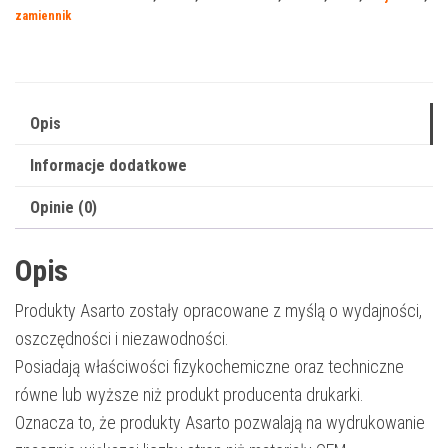
B3520
zamiennik
|
TN3520
|
20000
Opis
str.
Informacje dodatkowe
|
black
Opinie (0)
Opis
Produkty Asarto zostały opracowane z myślą o wydajności,
oszczędności i niezawodności.
Posiadają właściwości fizykochemiczne oraz techniczne
równe lub wyższe niż produkt producenta drukarki.
Oznacza to, że produkty Asarto pozwalają na wydrukowanie