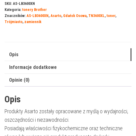
do
SKU:
AS-LB3600XN
Kategoria:
tonery Brother
Brother
Znaczników:
AS-LB3600XN
,
Asarto
,
Gdańsk Osowa
,
TN3600XL
,
toner
,
3600XN
Trójmiasto
,
zamiennik
|
TN3600XL
|
6000str.
Opis
|
Informacje dodatkowe
black
Opinie (0)
Opis
Produkty Asarto zostały opracowane z myślą o wydajności,
oszczędności i niezawodności.
Posiadają właściwości fizykochemiczne oraz techniczne