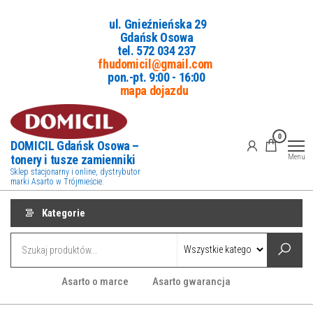
Przejdź
ul. Gnieźnieńska 29
do
Gdańsk Osowa
treści
tel. 5
72 034 237
fhudomicil@gmail.com
pon.-pt. 9:00 - 16:00
mapa dojazdu
0
DOMICIL Gdańsk Osowa –
tonery i tusze zamienniki
Menu
Sklep stacjonarny i online, dystrybutor
marki Asarto w Trójmieście.
Kategorie
Asarto o marce
Asarto gwarancja