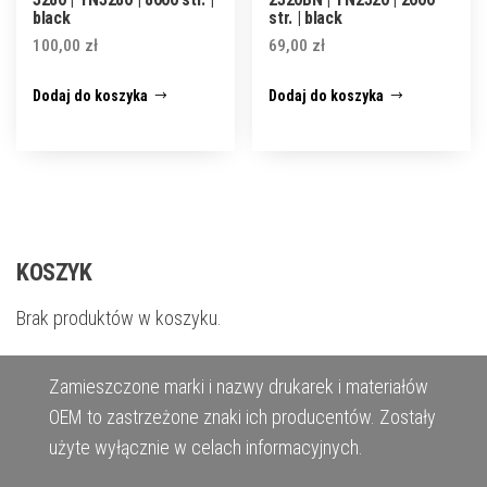
black
str. | black
100,00
zł
69,00
zł
Dodaj do koszyka
Dodaj do koszyka
KOSZYK
Brak produktów w koszyku.
Zamieszczone marki i nazwy drukarek i materiałów
OEM to zastrzeżone znaki ich producentów. Zostały
użyte wyłącznie w celach informacyjnych.