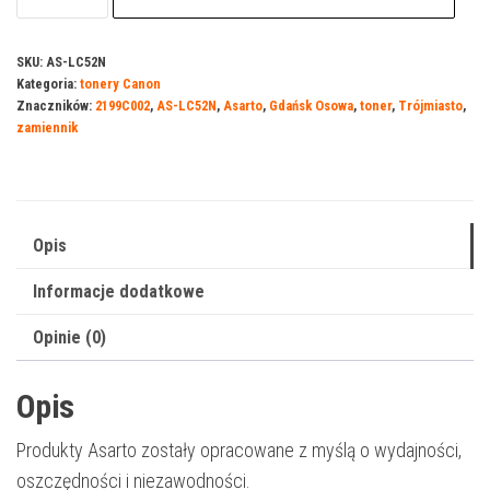
Asarto
do
SKU:
AS-LC52N
Kategoria:
tonery Canon
Canon
Znaczników:
2199C002
,
AS-LC52N
,
Asarto
,
Gdańsk Osowa
,
toner
,
Trójmiasto
,
052
zamiennik
|
2199C002
|
3100
Opis
str.
Informacje dodatkowe
|
black
Opinie (0)
Opis
Produkty Asarto zostały opracowane z myślą o wydajności,
oszczędności i niezawodności.