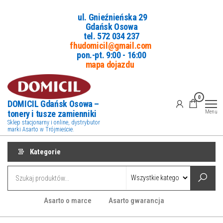
Przejdź
ul. Gnieźnieńska 29
do
Gdańsk Osowa
treści
tel. 5
72 034 237
fhudomicil@gmail.com
pon.-pt. 9:00 - 16:00
mapa dojazdu
0
DOMICIL Gdańsk Osowa –
tonery i tusze zamienniki
Menu
Sklep stacjonarny i online, dystrybutor
marki Asarto w Trójmieście.
Kategorie
Asarto o marce
Asarto gwarancja