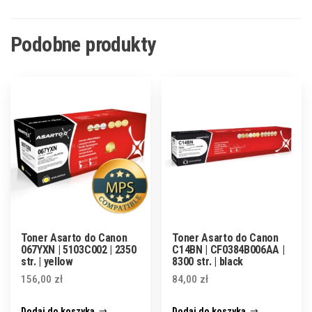
Podobne produkty
Toner Asarto do Canon
Toner Asarto do Canon
067YXN | 5103C002 | 2350
C14BN | CF0384B006AA |
str. | yellow
8300 str. | black
156,00
zł
84,00
zł
Dodaj do koszyka
Dodaj do koszyka