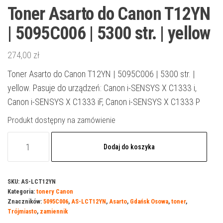
Toner Asarto do Canon T12YN
| 5095C006 | 5300 str. | yellow
274,00
zł
Toner Asarto do Canon T12YN | 5095C006 | 5300 str. |
yellow. Pasuje do urządzeń: Canon i-SENSYS X C1333 i,
Canon i-SENSYS X C1333 iF, Canon i-SENSYS X C1333 P
Produkt dostępny na zamówienie
ilość
Dodaj do koszyka
Toner
Asarto
do
SKU:
AS-LCT12YN
Kategoria:
tonery Canon
Canon
Znaczników:
5095C006
,
AS-LCT12YN
,
Asarto
,
Gdańsk Osowa
,
toner
,
T12YN
Trójmiasto
,
zamiennik
|