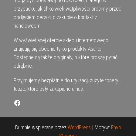
mogą być podstawą do roszczeń, dlatego w
przypadku jakichkolwiek wątpliwości prosimy przed
podjęciem decyzji o zakupie o kontakt z
handlowcem.
W wyświetlanej ofercie sklepu internetowego
znajdują się obecnie tylko produkty Asarto.
Dostępne są także oryginały, o które proszę pytać
odrębnie.
Przyjmujemy bezpłatnie do utylizacji zużyte tonery i
tusze, które były zakupione u nas.
Facebook
Dumnie wspierane przez
WordPress
|
Motyw:
Envo
Shopper