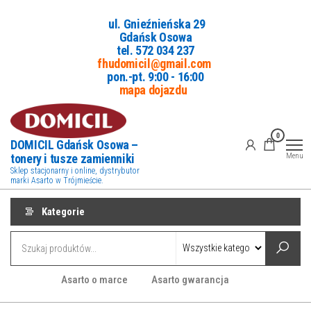
Przejdź
ul. Gnieźnieńska 29
do
Gdańsk Osowa
treści
tel. 5
72 034 237
fhudomicil@gmail.com
pon.-pt. 9:00 - 16:00
mapa dojazdu
0
DOMICIL Gdańsk Osowa –
tonery i tusze zamienniki
Menu
Sklep stacjonarny i online, dystrybutor
marki Asarto w Trójmieście.
Kategorie
Asarto o marce
Asarto gwarancja