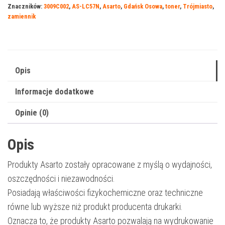
Znaczników:
3009C002
,
AS-LC57N
,
Asarto
,
Gdańsk Osowa
,
toner
,
Trójmiasto
,
057
zamiennik
|
3009C002
|
3100
Opis
str.
Informacje dodatkowe
|
black
Opinie (0)
Opis
Produkty Asarto zostały opracowane z myślą o wydajności,
oszczędności i niezawodności.
Posiadają właściwości fizykochemiczne oraz techniczne
równe lub wyższe niż produkt producenta drukarki.
Oznacza to, że produkty Asarto pozwalają na wydrukowanie