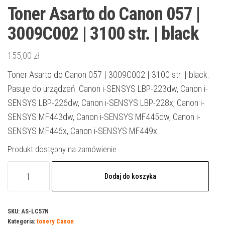
Toner Asarto do Canon 057 |
3009C002 | 3100 str. | black
155,00
zł
Toner Asarto do Canon 057 | 3009C002 | 3100 str. | black.
Pasuje do urządzeń: Canon i-SENSYS LBP-223dw, Canon i-
SENSYS LBP-226dw, Canon i-SENSYS LBP-228x, Canon i-
SENSYS MF443dw, Canon i-SENSYS MF445dw, Canon i-
SENSYS MF446x, Canon i-SENSYS MF449x
Produkt dostępny na zamówienie
ilość
Dodaj do koszyka
Toner
Asarto
do
SKU:
AS-LC57N
Kategoria:
tonery Canon
Canon