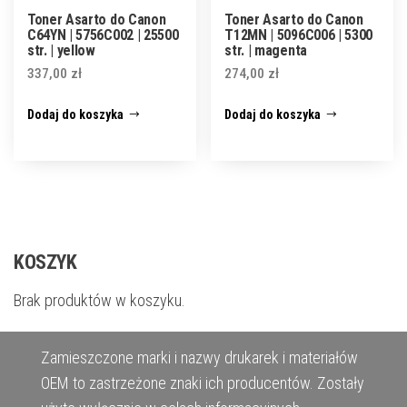
Toner Asarto do Canon
Toner Asarto do Canon
C64YN | 5756C002 | 25500
T12MN | 5096C006 | 5300
str. | yellow
str. | magenta
337,00
zł
274,00
zł
Dodaj do koszyka
Dodaj do koszyka
KOSZYK
Brak produktów w koszyku.
Zamieszczone marki i nazwy drukarek i materiałów
OEM to zastrzeżone znaki ich producentów. Zostały