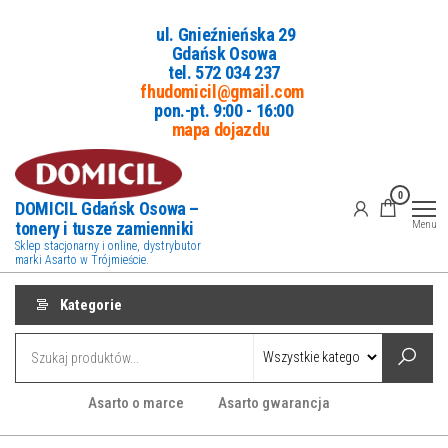
Przejdź
ul. Gnieźnieńska 29
do
Gdańsk Osowa
treści
tel. 5
72 034 237
fhudomicil@gmail.com
pon.-pt. 9:00 - 16:00
mapa dojazdu
0
DOMICIL Gdańsk Osowa –
tonery i tusze zamienniki
Menu
Sklep stacjonarny i online, dystrybutor
marki Asarto w Trójmieście.
Kategorie
Asarto o marce
Asarto gwarancja