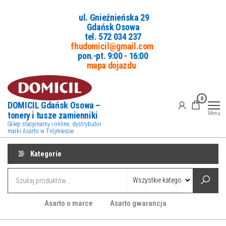
Przejdź
ul. Gnieźnieńska 29
do
Gdańsk Osowa
treści
tel. 5
72 034 237
fhudomicil@gmail.com
pon.-pt. 9:00 - 16:00
mapa dojazdu
0
DOMICIL Gdańsk Osowa –
tonery i tusze zamienniki
Menu
Sklep stacjonarny i online, dystrybutor
marki Asarto w Trójmieście.
Kategorie
Asarto o marce
Asarto gwarancja