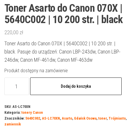
Toner Asarto do Canon 070X |
5640C002 | 10 200 str. | black
220,00
zł
Toner Asarto do Canon 070X | 5640C002 | 10 200 str. |
black. Pasuje do urządzeń: Canon LBP-243dw, Canon LBP-
246dw, Canon MF-461dw, Canon MF-463dw
Produkt dostępny na zamówienie
ilość
Dodaj do koszyka
Toner
Asarto
do
SKU:
AS-LC70XN
Kategoria:
tonery Canon
Canon
Znaczników:
5640C002
,
AS-LC70XN
,
Asarto
,
Gdańsk Osowa
,
toner
,
Trójmiasto
,
070X
zamiennik
|