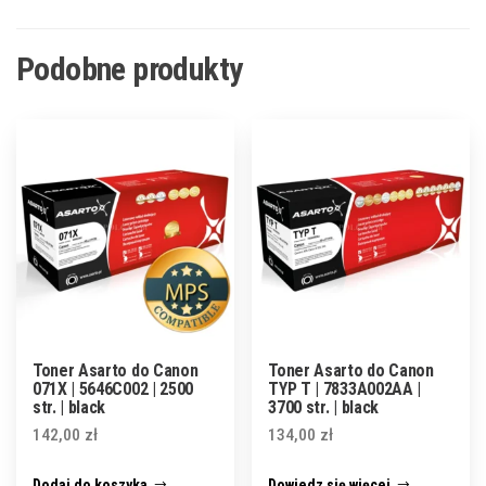
Podobne produkty
Toner Asarto do Canon
Toner Asarto do Canon
071X | 5646C002 | 2500
TYP T | 7833A002AA |
str. | black
3700 str. | black
142,00
zł
134,00
zł
Dodaj do koszyka
Dowiedz się więcej