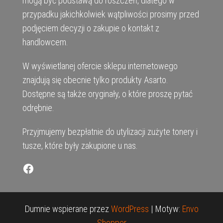
mogą być podstawą do roszczeń, dlatego w
przypadku jakichkolwiek wątpliwości prosimy przed
podjęciem decyzji o zakupie o kontakt z
handlowcem.
W wyświetlanej ofercie sklepu internetowego
znajdują się obecnie tylko produkty Asarto.
Dostępne są także oryginały, o które proszę pytać
odrębnie.
Przyjmujemy bezpłatnie do utylizacji zużyte tonery i
tusze, które były zakupione u nas.
Facebook
Dumnie wspierane przez
WordPress
|
Motyw:
Envo
Shopper